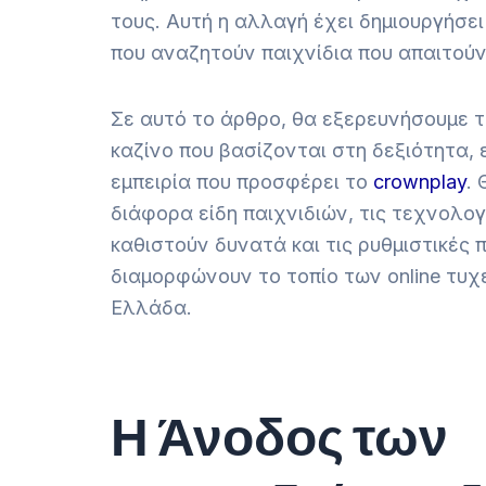
τους. Αυτή η αλλαγή έχει δημιουργήσει
που αναζητούν παιχνίδια που απαιτούν
Σε αυτό το άρθρο, θα εξερευνήσουμε τ
καζίνο που βασίζονται στη δεξιότητα,
εμπειρία που προσφέρει το
crownplay
.
διάφορα είδη παιχνιδιών, τις τεχνολογ
καθιστούν δυνατά και τις ρυθμιστικές 
διαμορφώνουν το τοπίο των online τυχ
Ελλάδα.
Η Άνοδος των