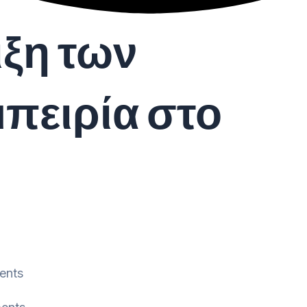
ιξη των
μπειρία στο
ents