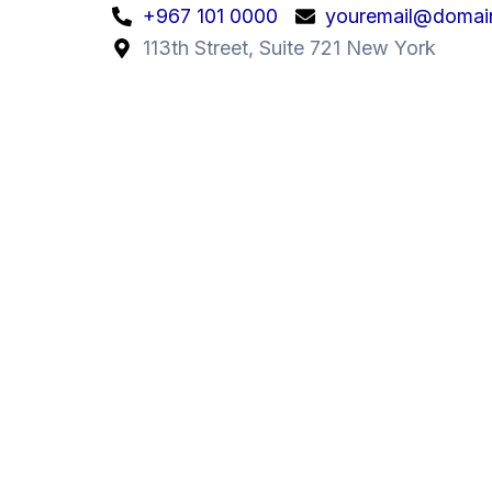
Skip
+967 101 0000
youremail@domai
to
113th Street, Suite 721 New York
content