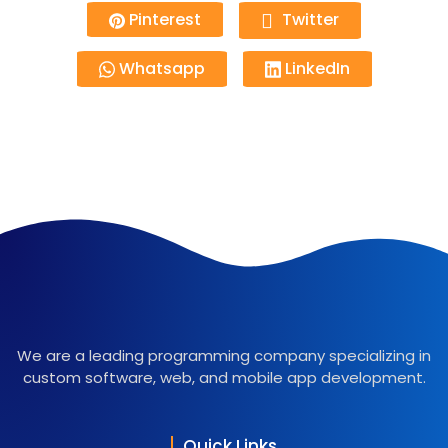
Pinterest
Twitter
Whatsapp
LinkedIn
We are a leading programming company specializing in
custom software, web, and mobile app development.
Quick Links