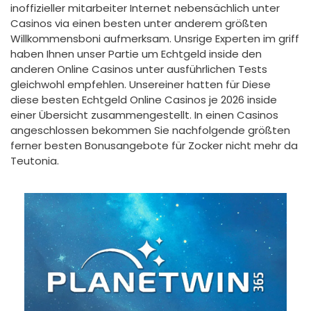
inoffizieller mitarbeiter Internet nebensächlich unter
Casinos via einen besten unter anderem größten
Willkommensboni aufmerksam. Unsrige Experten im griff
haben Ihnen unser Partie um Echtgeld inside den
anderen Online Casinos unter ausführlichen Tests
gleichwohl empfehlen. Unsereiner hatten für Diese
diese besten Echtgeld Online Casinos je 2026 inside
einer Übersicht zusammengestellt. In einen Casinos
angeschlossen bekommen Sie nachfolgende größten
ferner besten Bonusangebote für Zocker nicht mehr da
Teutonia.