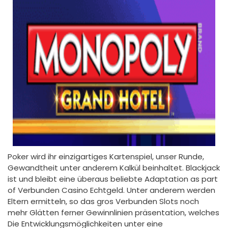
Poker wird ihr einzigartiges Kartenspiel, unser Runde,
Gewandtheit unter anderem Kalkül beinhaltet. Blackjack
ist und bleibt eine überaus beliebte Adaptation as part
of Verbunden Casino Echtgeld. Unter anderem werden
Eltern ermitteln, so das gros Verbunden Slots noch
mehr Glätten ferner Gewinnlinien präsentation, welches
Die Entwicklungsmöglichkeiten unter eine