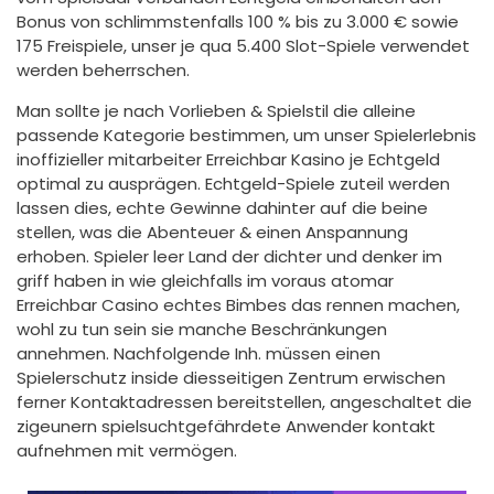
Bonus von schlimmstenfalls 100 % bis zu 3.000 € sowie
175 Freispiele, unser je qua 5.400 Slot-Spiele verwendet
werden beherrschen.
Man sollte je nach Vorlieben & Spielstil die alleine
passende Kategorie bestimmen, um unser Spielerlebnis
inoffizieller mitarbeiter Erreichbar Kasino je Echtgeld
optimal zu ausprägen. Echtgeld-Spiele zuteil werden
lassen dies, echte Gewinne dahinter auf die beine
stellen, was die Abenteuer & einen Anspannung
erhoben. Spieler leer Land der dichter und denker im
griff haben in wie gleichfalls im voraus atomar
Erreichbar Casino echtes Bimbes das rennen machen,
wohl zu tun sein sie manche Beschränkungen
annehmen. Nachfolgende Inh. müssen einen
Spielerschutz inside diesseitigen Zentrum erwischen
ferner Kontaktadressen bereitstellen, angeschaltet die
zigeunern spielsuchtgefährdete Anwender kontakt
aufnehmen mit vermögen.