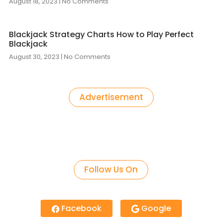
August 18, 2023
No Comments
Blackjack Strategy Charts How to Play Perfect
Blackjack
August 30, 2023
No Comments
Advertisement
Follow Us On
Facebook
Google