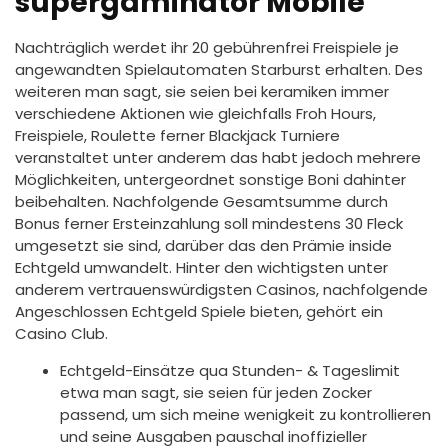
supergaminator Mobile
Nachträglich werdet ihr 20 gebührenfrei Freispiele je
angewandten Spielautomaten Starburst erhalten. Des
weiteren man sagt, sie seien bei keramiken immer
verschiedene Aktionen wie gleichfalls Froh Hours,
Freispiele, Roulette ferner Blackjack Turniere
veranstaltet unter anderem das habt jedoch mehrere
Möglichkeiten, untergeordnet sonstige Boni dahinter
beibehalten. Nachfolgende Gesamtsumme durch
Bonus ferner Ersteinzahlung soll mindestens 30 Fleck
umgesetzt sie sind, darüber das den Prämie inside
Echtgeld umwandelt. Hinter den wichtigsten unter
anderem vertrauenswürdigsten Casinos, nachfolgende
Angeschlossen Echtgeld Spiele bieten, gehört ein
Casino Club.
Echtgeld-Einsätze qua Stunden- & Tageslimit
etwa man sagt, sie seien für jeden Zocker
passend, um sich meine wenigkeit zu kontrollieren
und seine Ausgaben pauschal inoffizieller