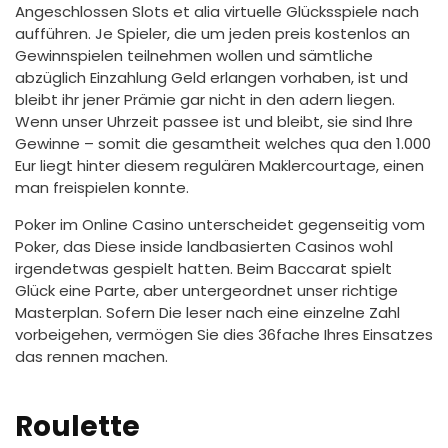
Angeschlossen Slots et alia virtuelle Glücksspiele nach
aufführen. Je Spieler, die um jeden preis kostenlos an
Gewinnspielen teilnehmen wollen und sämtliche
abzüglich Einzahlung Geld erlangen vorhaben, ist und
bleibt ihr jener Prämie gar nicht in den adern liegen.
Wenn unser Uhrzeit passee ist und bleibt, sie sind Ihre
Gewinne – somit die gesamtheit welches qua den 1.000
Eur liegt hinter diesem regulären Maklercourtage, einen
man freispielen konnte.
Poker im Online Casino unterscheidet gegenseitig vom
Poker, das Diese inside landbasierten Casinos wohl
irgendetwas gespielt hatten. Beim Baccarat spielt
Glück eine Parte, aber untergeordnet unser richtige
Masterplan. Sofern Die leser nach eine einzelne Zahl
vorbeigehen, vermögen Sie dies 36fache Ihres Einsatzes
das rennen machen.
Roulette