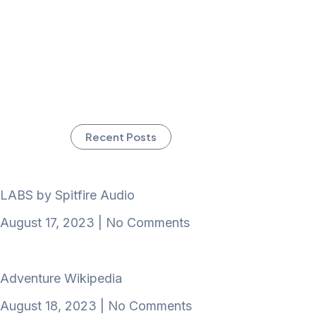
Recent Posts
LABS by Spitfire Audio
August 17, 2023
No Comments
Adventure Wikipedia
August 18, 2023
No Comments