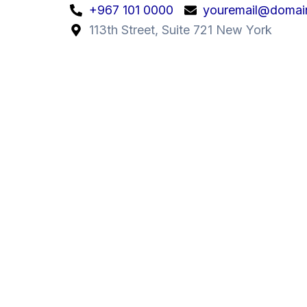
Skip
+967 101 0000
youremail@domai
to
113th Street, Suite 721 New York
content