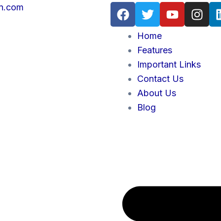
F
T
Y
I
n.com
a
w
o
n
c
i
u
s
Home
e
t
t
t
Features
b
t
u
a
Important Links
o
e
b
g
Contact Us
o
r
e
r
k
a
About Us
m
Blog