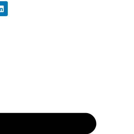
L
i
n
Menu
k
e
d
i
n