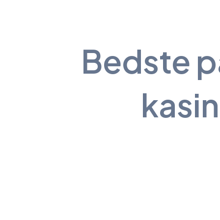
Bedste p
kasin