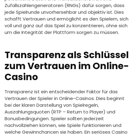
Zufallszahlengeneratoren (RNGs) dafür sorgen, dass
jede Spielrunde unvorhersehbar und objektiv ist. Dies
schafft Vertrauen und ermöglicht es den Spielern, sich
voll und ganz auf das Spiel zu konzentrieren, ohne sich
um die Integrität der Plattform sorgen zu müssen.
Transparenz als Schlüssel
zum Vertrauen im Online-
Casino
Transparenz ist ein entscheidender Faktor für das
Vertrauen der Spieler in Online-Casinos. Dies beginnt
bei der klaren Darstellung von Spielregeln,
Auszahlungsquoten (RTP – Return to Player) und
Bonusbedingungen. Spieler sollten jederzeit
nachvollziehen können, wie Spiele funktionieren und
welche Gewinnchancen sie haben. Ein seriöses Casino