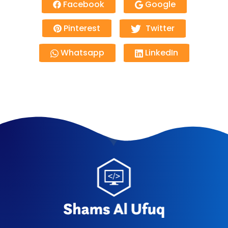
Facebook
Google
Pinterest
Twitter
Whatsapp
LinkedIn