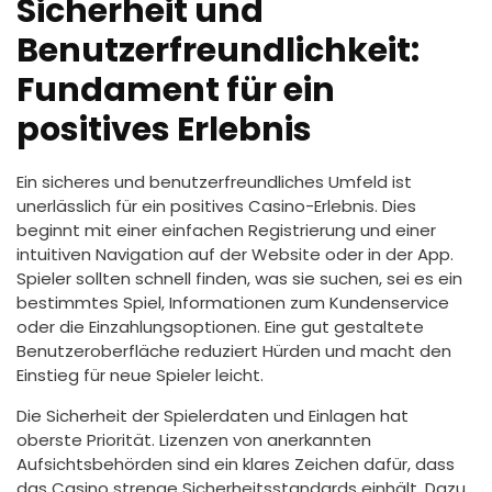
Sicherheit und
Benutzerfreundlichkeit:
Fundament für ein
positives Erlebnis
Ein sicheres und benutzerfreundliches Umfeld ist
unerlässlich für ein positives Casino-Erlebnis. Dies
beginnt mit einer einfachen Registrierung und einer
intuitiven Navigation auf der Website oder in der App.
Spieler sollten schnell finden, was sie suchen, sei es ein
bestimmtes Spiel, Informationen zum Kundenservice
oder die Einzahlungsoptionen. Eine gut gestaltete
Benutzeroberfläche reduziert Hürden und macht den
Einstieg für neue Spieler leicht.
Die Sicherheit der Spielerdaten und Einlagen hat
oberste Priorität. Lizenzen von anerkannten
Aufsichtsbehörden sind ein klares Zeichen dafür, dass
das Casino strenge Sicherheitsstandards einhält. Dazu