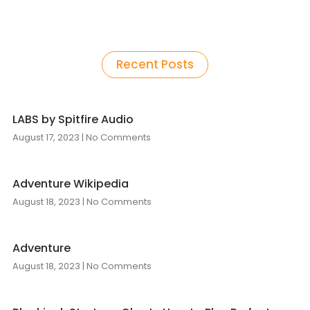
Recent Posts
LABS by Spitfire Audio
August 17, 2023
No Comments
Adventure Wikipedia
August 18, 2023
No Comments
Adventure
August 18, 2023
No Comments