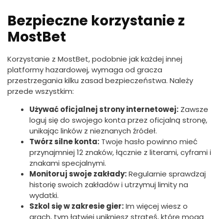
Bezpieczne korzystanie z
MostBet
Korzystanie z MostBet, podobnie jak każdej innej
platformy hazardowej, wymaga od gracza
przestrzegania kilku zasad bezpieczeństwa. Należy
przede wszystkim:
Używać oficjalnej strony internetowej:
Zawsze
loguj się do swojego konta przez oficjalną stronę,
unikając linków z nieznanych źródeł.
Twórz silne konta:
Twoje hasło powinno mieć
przynajmniej 12 znaków, łącznie z literami, cyframi i
znakami specjalnymi.
Monitoruj swoje zakłady:
Regularnie sprawdzaj
historię swoich zakładów i utrzymuj limity na
wydatki.
Szkol się w zakresie gier:
Im więcej wiesz o
grach, tym łatwiej unikniesz strateś, które mogą