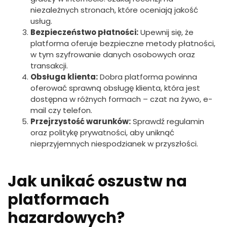
niezależnych stronach, które oceniają jakość
usług.
Bezpieczeństwo płatności:
Upewnij się, że
platforma oferuje bezpieczne metody płatności,
w tym szyfrowanie danych osobowych oraz
transakcji.
Obsługa klienta:
Dobra platforma powinna
oferować sprawną obsługę klienta, która jest
dostępna w różnych formach – czat na żywo, e-
mail czy telefon.
Przejrzystość warunków:
Sprawdź regulamin
oraz politykę prywatności, aby uniknąć
nieprzyjemnych niespodzianek w przyszłości.
Jak unikać oszustw na
platformach
hazardowych?