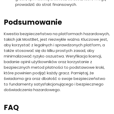
prowadzić do strat finansowych.
Podsumowanie
Kwestia bezpieczeństwa na platformach hazardowych,
takich jak MostBet, jest niezwykle ważna. Kluczowe jest,
aby korzystać z legalnych i sprawdzonych platform, a
także stosować się do kilku prostych zasad, aby
minimalizować ryzyko oszustwa. Weryfikacja licencji,
badanie opinii użytkowników oraz korzystanie z
bezpiecznych metod płatności to podstawowe kroki,
które powinien podjąć każdy gracz. Pamiętaj, że
świadoma gra oraz dbałość o swoje bezpieczeństwo
to fundamenty satysfakcjonującego i bezpiecznego
doświadczenia hazardowego.
FAQ