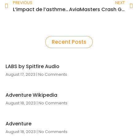
PREVIOUS
NEXT
L’impact de l’asthme sur la performance sportive
AviaMasters Crash Game: Brzi letovi, brze pobede i visokointenzivna akcija
Recent Posts
LABS by Spitfire Audio
August 17, 2023
No Comments
Adventure Wikipedia
August 18, 2023
No Comments
Adventure
August 18, 2023
No Comments