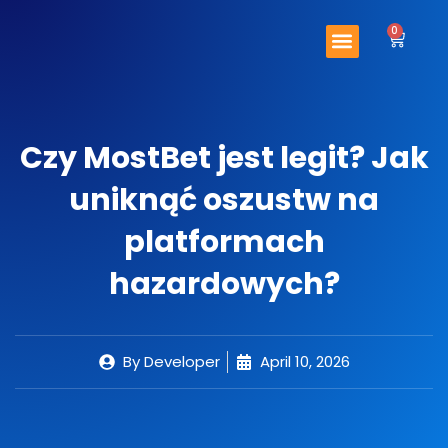
Skip
Menu
to
0
Cart
content
Important Links
Contact Us
Czy MostBet jest legit? Jak
uniknąć oszustw na
platformach
hazardowych?
By
Developer
April 10, 2026