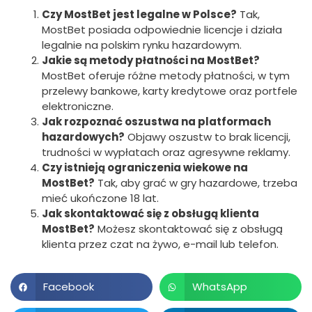
Czy MostBet jest legalne w Polsce?
Tak,
MostBet posiada odpowiednie licencje i działa
legalnie na polskim rynku hazardowym.
Jakie są metody płatności na MostBet?
MostBet oferuje różne metody płatności, w tym
przelewy bankowe, karty kredytowe oraz portfele
elektroniczne.
Jak rozpoznać oszustwa na platformach
hazardowych?
Objawy oszustw to brak licencji,
trudności w wypłatach oraz agresywne reklamy.
Czy istnieją ograniczenia wiekowe na
MostBet?
Tak, aby grać w gry hazardowe, trzeba
mieć ukończone 18 lat.
Jak skontaktować się z obsługą klienta
MostBet?
Możesz skontaktować się z obsługą
klienta przez czat na żywo, e-mail lub telefon.
Facebook
WhatsApp