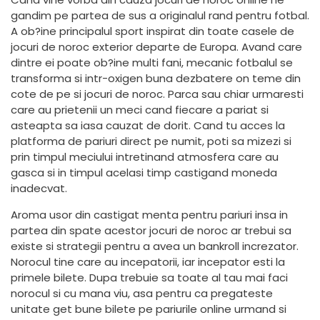
gandim pe partea de sus a originalul rand pentru fotbal.
A ob?ine principalul sport inspirat din toate casele de
jocuri de noroc exterior departe de Europa. Avand care
dintre ei poate ob?ine multi fani, mecanic fotbalul se
transforma si intr-oxigen buna dezbatere on teme din
cote de pe si jocuri de noroc. Parca sau chiar urmaresti
care au prietenii un meci cand fiecare a pariat si
asteapta sa iasa cauzat de dorit. Cand tu acces la
platforma de pariuri direct pe numit, poti sa mizezi si
prin timpul meciului intretinand atmosfera care au
gasca si in timpul acelasi timp castigand moneda
inadecvat.
Aroma usor din castigat menta pentru pariuri insa in
partea din spate acestor jocuri de noroc ar trebui sa
existe si strategii pentru a avea un bankroll increzator.
Norocul tine care au incepatorii, iar incepator esti la
primele bilete. Dupa trebuie sa toate al tau mai faci
norocul si cu mana viu, asa pentru ca pregateste
unitate get bune bilete pe pariurile online urmand si