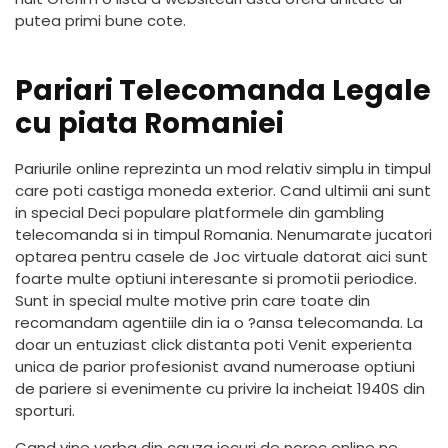
putea primi bune cote.
Pariari Telecomanda Legale
cu piata Romaniei
Pariurile online reprezinta un mod relativ simplu in timpul
care poti castiga moneda exterior. Cand ultimii ani sunt
in special Deci populare platformele din gambling
telecomanda si in timpul Romania. Nenumarate jucatori
optarea pentru casele de Joc virtuale datorat aici sunt
foarte multe optiuni interesante si promotii periodice.
Sunt in special multe motive prin care toate din
recomandam agentiile din ia o ?ansa telecomanda. La
doar un entuziast click distanta poti Venit experienta
unica de parior profesionist avand numeroase optiuni
de pariere si evenimente cu privire la incheiat 1940S din
sporturi.
Cand vine vorba din cauza jocuri de noroc online ne