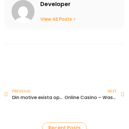
Developer
View All Posts >
Prev
N
PREVIOUS
NEXT
Din motive exista operatori din ia o ?ansa care acorda bonus care au gyrate fara depunere?
Online Casino – Was Sie vor dem Start wissen sollten
Recent Posts