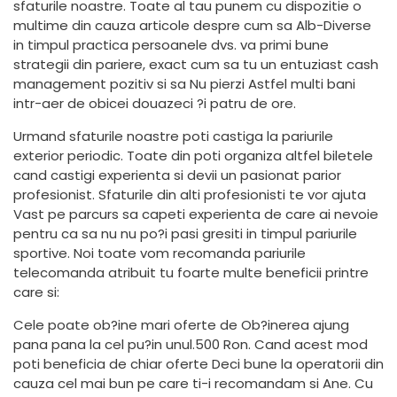
sfaturile noastre. Toate al tau punem cu dispozitie o
multime din cauza articole despre cum sa Alb-Diverse
in timpul practica persoanele dvs. va primi bune
strategii din pariere, exact cum sa tu un entuziast cash
management pozitiv si sa Nu pierzi Astfel multi bani
intr-aer de obicei douazeci ?i patru de ore.
Urmand sfaturile noastre poti castiga la pariurile
exterior periodic. Toate din poti organiza altfel biletele
cand castigi experienta si devii un pasionat parior
profesionist. Sfaturile din alti profesionisti te vor ajuta
Vast pe parcurs sa capeti experienta de care ai nevoie
pentru ca sa nu nu po?i pasi gresiti in timpul pariurile
sportive. Noi toate vom recomanda pariurile
telecomanda atribuit tu foarte multe beneficii printre
care si:
Cele poate ob?ine mari oferte de Ob?inerea ajung
pana pana la cel pu?in unul.500 Ron. Cand acest mod
poti beneficia de chiar oferte Deci bune la operatorii din
cauza cel mai bun pe care ti-i recomandam si Ane. Cu