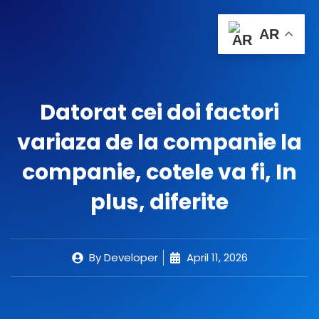
Skip
Menu
to
0
Cart
AR
content
Important Links
Contact Us
Datorat cei doi factori
variaza de la companie la
companie, cotele va fi, In
plus, diferite
By
Developer
April 11, 2026