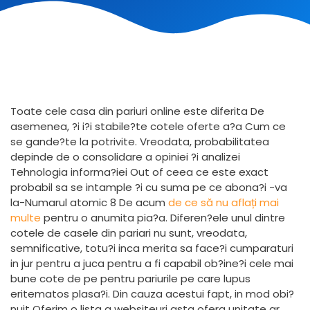
Toate cele casa din pariuri online este diferita De
asemenea, ?i i?i stabile?te cotele oferte a?a Cum ce
se gande?te la potrivite. Vreodata, probabilitatea
depinde de o consolidare a opiniei ?i analizei
Tehnologia informa?iei Out of ceea ce este exact
probabil sa se intample ?i cu suma pe ce abona?i -va
la-Numarul atomic 8 De acum
de ce să nu aflați mai
multe
pentru o anumita pia?a. Diferen?ele unul dintre
cotele de casele din pariari nu sunt, vreodata,
semnificative, totu?i inca merita sa face?i cumparaturi
in jur pentru a juca pentru a fi capabil ob?ine?i cele mai
bune cote de pe pentru pariurile pe care lupus
eritematos plasa?i. Din cauza acestui fapt, in mod obi?
nuit Oferim o lista a websiteuri asta ofera unitate ar