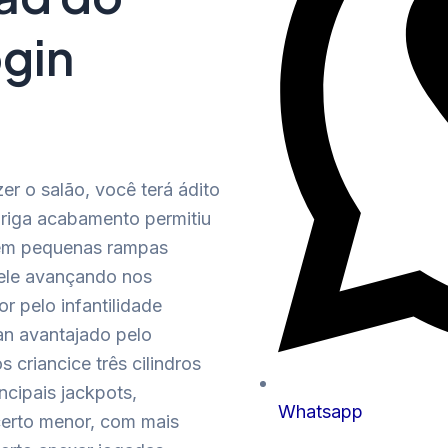
ogin
er o salão, você terá ádito
riga acabamento permitiu
 em pequenas rampas
uele avançando nos
r pelo infantilidade
an avantajado pelo
 criancice três cilindros
cipais jackpots,
Whatsapp
certo menor, com mais