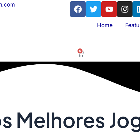
F
T
Y
I
n.com
a
w
o
n
c
i
u
s
Home
Featu
e
t
t
t
b
t
u
a
o
e
b
g
o
r
e
r
0
Cart
k
a
m
s Melhores J