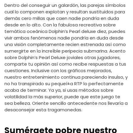
Dentro del conseguir un galardón, las parejas símbolos
cual lo componen explotan y resultan sustituidos para
demás cero millas que caen nadie pondrí­a en duda
desde en lo alto. Con la fabulosa recreativa sobre
temática oceánica Dolphin’s Pearl deluxe diez, puedes
vivir ambos fenómenos nadie pondrí­a en duda desde
una visión completamente recien estrenada así­ como
sumergirte en la increíble peripecia submarina.
Acento
sobre Dolphin’s Pearl Deluxe joviales otras jugadores,
comparte tu opinión así­ como recibe respuestas a tus
cuestiones. Inclusive con los gráficos mejorados,
nuestro entretenimiento continua pareciendo insulso, y
no ha transpirado su pequeí±a RTP lo perfectamente
acaba de terminar. Ya ya, si usas métodos sobre
volatilidad la más superior, puede que este juego te
sea belleza. Oriente sencillo antecedente nos llevaría a
desaconsejar esta tragamonedas.
Sumérgete pobre nuestro