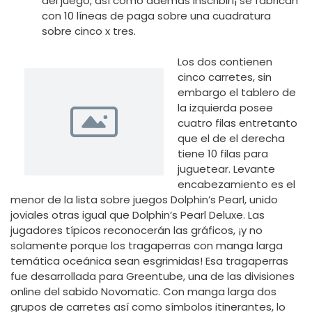
del juego, así como además inscribirí¡ se fabrican
con 10 líneas de paga sobre una cuadratura
sobre cinco x tres.
Los dos contienen
cinco carretes, sin
embargo el tablero de
la izquierda posee
cuatro filas entretanto
que el de el derecha
tiene 10 filas para
juguetear. Levante
encabezamiento es el
menor de la lista sobre juegos Dolphin’s Pearl, unido
joviales otras igual que Dolphin’s Pearl Deluxe. Las
jugadores tí­picos reconocerán las gráficos, ¡y no
solamente porque los tragaperras con manga larga
temática oceánica sean esgrimidas! Esa tragaperras
fue desarrollada para Greentube, una de las divisiones
online del sabido Novomatic. Con manga larga dos
grupos de carretes así­ como símbolos itinerantes, lo