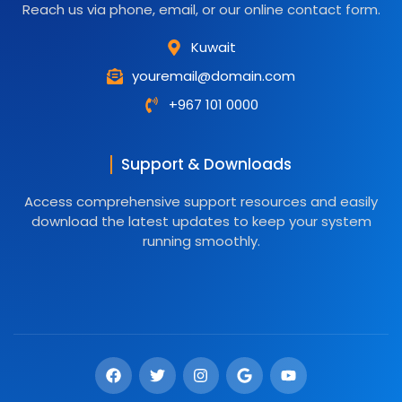
Reach us via phone, email, or our online contact form.
Kuwait
youremail@domain.com
+967 101 0000
Support & Downloads
Access comprehensive support resources and easily
download the latest updates to keep your system
running smoothly.
F
T
I
G
Y
a
w
n
o
o
c
i
s
o
u