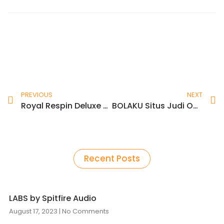
Prev
N
PREVIOUS
NEXT
Royal Respin Deluxe Máquina Tragamonedas Regalado online Funciona para divertirte Playtech
BOLAKU Situs Judi Online Dengan Game Terlengkap
Recent Posts
LABS by Spitfire Audio
August 17, 2023
No Comments