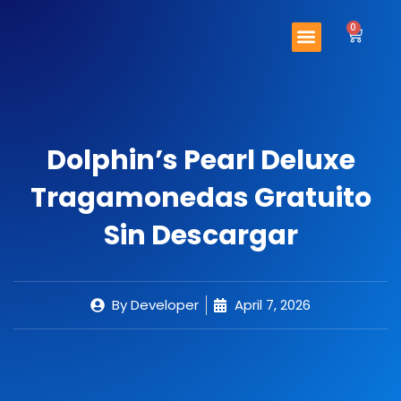
Skip
Menu
to
0
Cart
content
Important Links
Contact Us
Dolphin’s Pearl Deluxe
Tragamonedas Gratuito
Sin Descargar
By
Developer
April 7, 2026