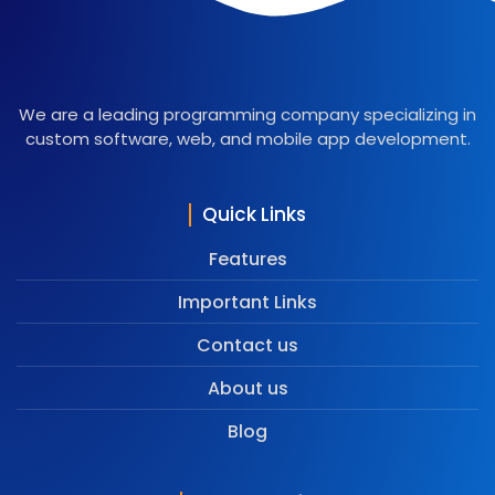
We are a leading programming company specializing in
custom software, web, and mobile app development.
Quick Links
Features
Important Links
Contact us
About us
Blog