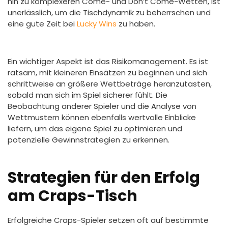
hin zu komplexeren Come- und Don’t Come-Wetten, ist
unerlässlich, um die Tischdynamik zu beherrschen und
eine gute Zeit bei
Lucky Wins
zu haben.
Ein wichtiger Aspekt ist das Risikomanagement. Es ist
ratsam, mit kleineren Einsätzen zu beginnen und sich
schrittweise an größere Wettbeträge heranzutasten,
sobald man sich im Spiel sicherer fühlt. Die
Beobachtung anderer Spieler und die Analyse von
Wettmustern können ebenfalls wertvolle Einblicke
liefern, um das eigene Spiel zu optimieren und
potenzielle Gewinnstrategien zu erkennen.
Strategien für den Erfolg
am Craps-Tisch
Erfolgreiche Craps-Spieler setzen oft auf bestimmte