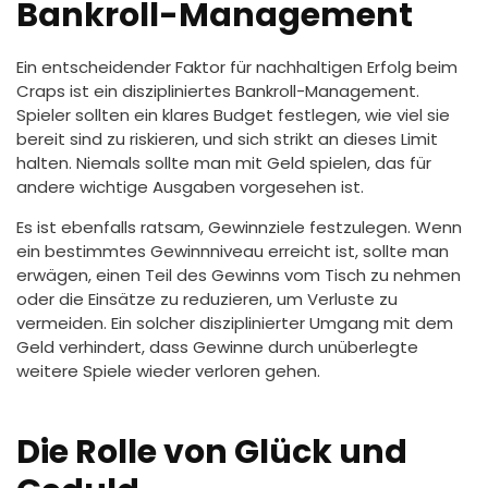
Bankroll-Management
Ein entscheidender Faktor für nachhaltigen Erfolg beim
Craps ist ein diszipliniertes Bankroll-Management.
Spieler sollten ein klares Budget festlegen, wie viel sie
bereit sind zu riskieren, und sich strikt an dieses Limit
halten. Niemals sollte man mit Geld spielen, das für
andere wichtige Ausgaben vorgesehen ist.
Es ist ebenfalls ratsam, Gewinnziele festzulegen. Wenn
ein bestimmtes Gewinnniveau erreicht ist, sollte man
erwägen, einen Teil des Gewinns vom Tisch zu nehmen
oder die Einsätze zu reduzieren, um Verluste zu
vermeiden. Ein solcher disziplinierter Umgang mit dem
Geld verhindert, dass Gewinne durch unüberlegte
weitere Spiele wieder verloren gehen.
Die Rolle von Glück und