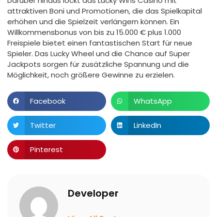
Darüber hinaus lockt das Lucky Wins Casino mit
attraktiven Boni und Promotionen, die das Spielkapital
erhöhen und die Spielzeit verlängern können. Ein
Willkommensbonus von bis zu 15.000 € plus 1.000
Freispiele bietet einen fantastischen Start für neue
Spieler. Das Lucky Wheel und die Chance auf Super
Jackpots sorgen für zusätzliche Spannung und die
Möglichkeit, noch größere Gewinne zu erzielen.
Facebook
WhatsApp
Twitter
LinkedIn
Pinterest
Developer