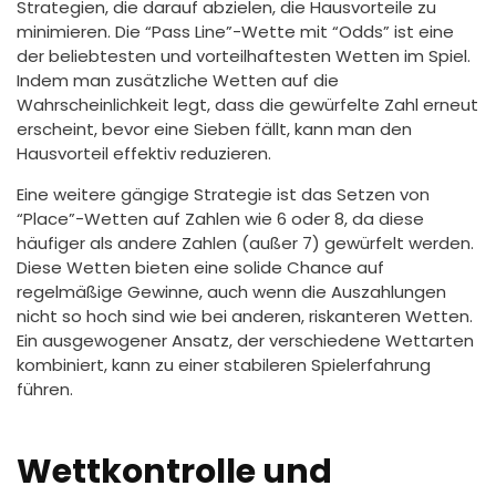
Strategien, die darauf abzielen, die Hausvorteile zu
minimieren. Die “Pass Line”-Wette mit “Odds” ist eine
der beliebtesten und vorteilhaftesten Wetten im Spiel.
Indem man zusätzliche Wetten auf die
Wahrscheinlichkeit legt, dass die gewürfelte Zahl erneut
erscheint, bevor eine Sieben fällt, kann man den
Hausvorteil effektiv reduzieren.
Eine weitere gängige Strategie ist das Setzen von
“Place”-Wetten auf Zahlen wie 6 oder 8, da diese
häufiger als andere Zahlen (außer 7) gewürfelt werden.
Diese Wetten bieten eine solide Chance auf
regelmäßige Gewinne, auch wenn die Auszahlungen
nicht so hoch sind wie bei anderen, riskanteren Wetten.
Ein ausgewogener Ansatz, der verschiedene Wettarten
kombiniert, kann zu einer stabileren Spielerfahrung
führen.
Wettkontrolle und