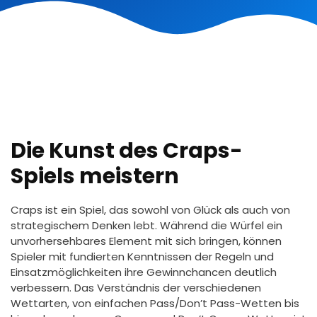
Die Kunst des Craps-
Spiels meistern
Craps ist ein Spiel, das sowohl von Glück als auch von
strategischem Denken lebt. Während die Würfel ein
unvorhersehbares Element mit sich bringen, können
Spieler mit fundierten Kenntnissen der Regeln und
Einsatzmöglichkeiten ihre Gewinnchancen deutlich
verbessern. Das Verständnis der verschiedenen
Wettarten, von einfachen Pass/Don’t Pass-Wetten bis