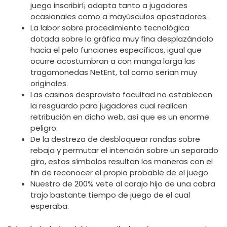
juego inscribirí¡ adapta tanto a jugadores
ocasionales como a mayúsculos apostadores.
La labor sobre procedimiento tecnológica
dotada sobre la gráfica muy fina desplazándolo
hacia el pelo funciones específicas, igual que
ocurre acostumbran a con manga larga las
tragamonedas NetEnt, tal como serían muy
originales.
Las casinos desprovisto facultad no establecen
la resguardo para jugadores cual realicen
retribución en dicho web, así que es un enorme
peligro.
De la destreza de desbloquear rondas sobre
rebaja y permutar el intención sobre un separado
giro, estos símbolos resultan los maneras con el
fin de reconocer el propio probable de el juego.
Nuestro de 200% vete al carajo hijo de una cabra
trajo bastante tiempo de juego de el cual
esperaba.