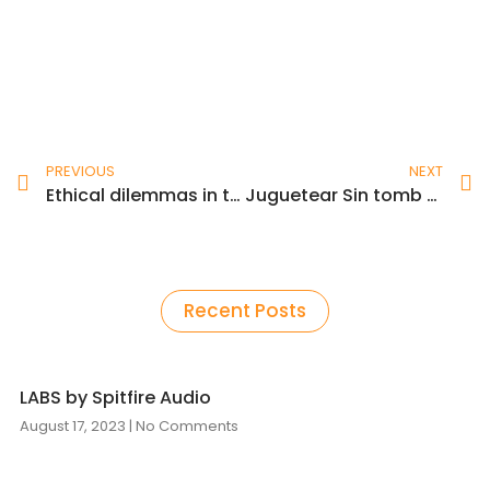
Prev
N
PREVIOUS
NEXT
Ethical dilemmas in the gambling industry Navigating fairness and responsibility
Juguetear Sin tomb raider máquina tragamonedas en línea cargo
Recent Posts
LABS by Spitfire Audio
August 17, 2023
No Comments