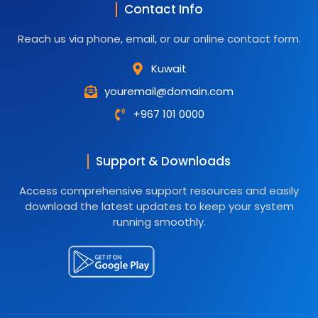
Contact Info
Reach us via phone, email, or our online contact form.
Kuwait
youremail@domain.com
+967 101 0000
Support & Downloads
Access comprehensive support resources and easily
download the latest updates to keep your system
running smoothly.