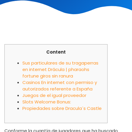
Content
Sus particulares de su tragaperras
en internet Drácula | pharaohs
fortune giros sin ranura
Casinos En internet con permiso y
autorizados referente a España
Juegos de el igual proveedor
Slots Welcome Bonus:
Propiedades sobre Dracula´s Castle
Conforme la cuantía de jugadores que ha buscado