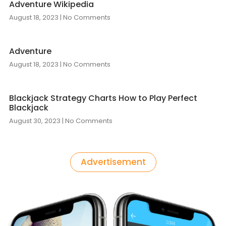
Adventure Wikipedia
August 18, 2023
No Comments
Adventure
August 18, 2023
No Comments
Blackjack Strategy Charts How to Play Perfect
Blackjack
August 30, 2023
No Comments
Advertisement