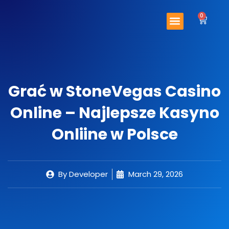
Skip
Menu
to
0
Cart
content
Important Links
Contact Us
Grać w StoneVegas Casino
Online – Najlepsze Kasyno
Onliine w Polsce
By
Developer
March 29, 2026