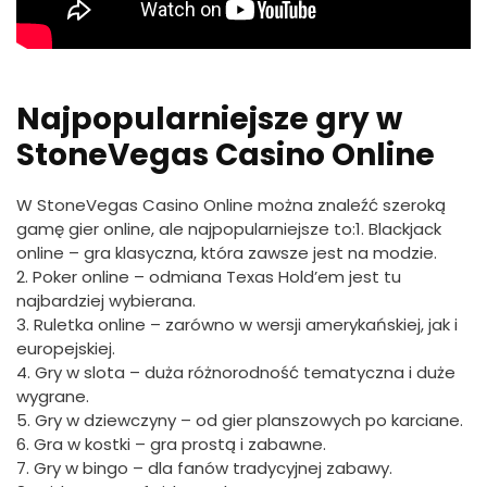
Najpopularniejsze gry w
StoneVegas Casino Online
W StoneVegas Casino Online można znaleźć szeroką
gamę gier online, ale najpopularniejsze to:1. Blackjack
online – gra klasyczna, która zawsze jest na modzie.
2. Poker online – odmiana Texas Hold’em jest tu
najbardziej wybierana.
3. Ruletka online – zarówno w wersji amerykańskiej, jak i
europejskiej.
4. Gry w slota – duża różnorodność tematyczna i duże
wygrane.
5. Gry w dziewczyny – od gier planszowych po karciane.
6. Gra w kostki – gra prostą i zabawne.
7. Gry w bingo – dla fanów tradycyjnej zabawy.