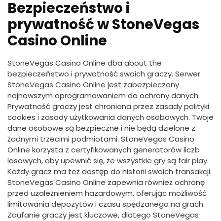
Bezpieczeństwo i
prywatność w StoneVegas
Casino Online
StoneVegas Casino Online dba about the
bezpieczeństwo i prywatność swoich graczy. Serwer
StoneVegas Casino Online jest zabezpieczony
najnowszym oprogramowaniem do ochrony danych.
Prywatność graczy jest chroniona przez zasady polityki
cookies i zasady użytkowania danych osobowych. Twoje
dane osobowe są bezpieczne i nie będą dzielone z
żadnymi trzecimi podmiotami. StoneVegas Casino
Online korzysta z certyfikowanych generatorów liczb
losowych, aby upewnić się, że wszystkie gry są fair play.
Każdy gracz ma też dostęp do historii swoich transakcji.
StoneVegas Casino Online zapewnia również ochronę
przed uzależnieniem hazardowym, oferując możliwość
limitowania depozytów i czasu spędzanego na grach.
Zaufanie graczy jest kluczowe, dlatego StoneVegas