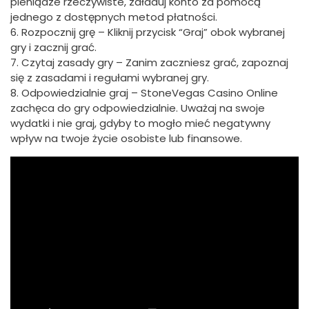
pieniądze rzeczywiste, załaduj konto za pomocą
jednego z dostępnych metod płatności.
6. Rozpocznij grę – Kliknij przycisk “Graj” obok wybranej
gry i zacznij grać.
7. Czytaj zasady gry – Zanim zaczniesz grać, zapoznaj
się z zasadami i regułami wybranej gry.
8. Odpowiedzialnie graj – StoneVegas Casino Online
zachęca do gry odpowiedzialnie. Uważaj na swoje
wydatki i nie graj, gdyby to mogło mieć negatywny
wpływ na twoje życie osobiste lub finansowe.