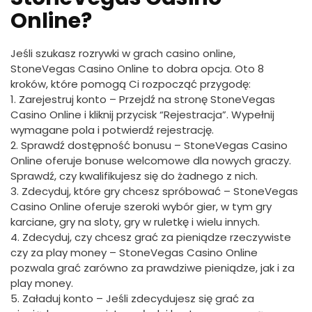
Online?
Jeśli szukasz rozrywki w grach casino online,
StoneVegas Casino Online to dobra opcja. Oto 8
kroków, które pomogą Ci rozpocząć przygodę:
1. Zarejestruj konto – Przejdź na stronę StoneVegas
Casino Online i kliknij przycisk “Rejestracja”. Wypełnij
wymagane pola i potwierdź rejestrację.
2. Sprawdź dostępność bonusu – StoneVegas Casino
Online oferuje bonuse welcomowe dla nowych graczy.
Sprawdź, czy kwalifikujesz się do żadnego z nich.
3. Zdecyduj, które gry chcesz spróbować – StoneVegas
Casino Online oferuje szeroki wybór gier, w tym gry
karciane, gry na sloty, gry w ruletkę i wielu innych.
4. Zdecyduj, czy chcesz grać za pieniądze rzeczywiste
czy za play money – StoneVegas Casino Online
pozwala grać zarówno za prawdziwe pieniądze, jak i za
play money.
5. Załaduj konto – Jeśli zdecydujesz się grać za