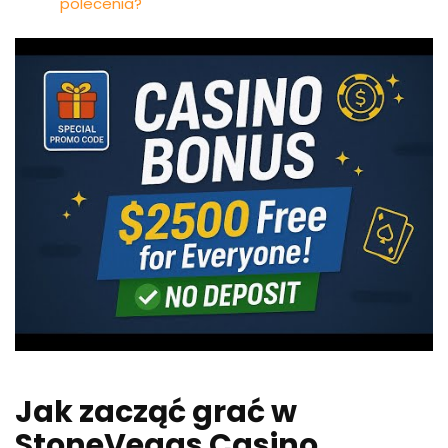
polecenia?
Jak zacząć grać w
StoneVegas Casino