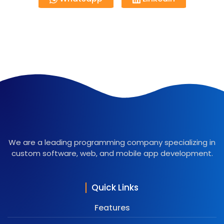
We are a leading programming company specializing in
custom software, web, and mobile app development.
Quick Links
Features