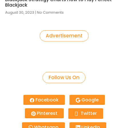
Blackjack
August 30, 2023
No Comments
Advertisement
Follow Us On
Facebook
Google
Pinterest
Twitter
Whatsapp
LinkedIn