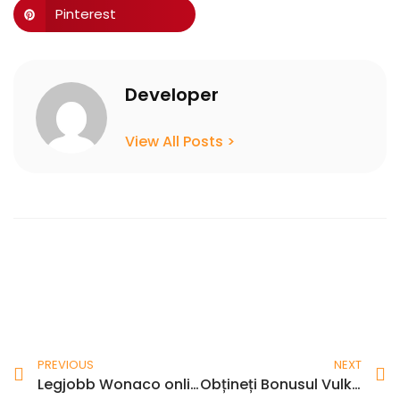
Pinterest
Developer
View All Posts >
Prev
N
PREVIOUS
NEXT
Legjobb Wonaco online kaszinó visszajelzések és a honnan kaszinóban játszani Magyarországon
Obțineți Bonusul Vulkan Spiele la Casino Online Juca – România