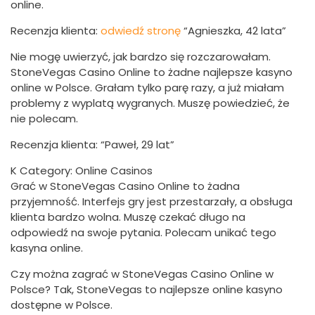
online.
Recenzja klienta:
odwiedź stronę
“Agnieszka, 42 lata”
Nie mogę uwierzyć, jak bardzo się rozczarowałam.
StoneVegas Casino Online to żadne najlepsze kasyno
online w Polsce. Grałam tylko parę razy, a już miałam
problemy z wyplatą wygranych. Muszę powiedzieć, że
nie polecam.
Recenzja klienta: “Paweł, 29 lat”
K Category: Online Casinos
Grać w StoneVegas Casino Online to żadna
przyjemność. Interfejs gry jest przestarzały, a obsługa
klienta bardzo wolna. Muszę czekać długo na
odpowiedź na swoje pytania. Polecam unikać tego
kasyna online.
Czy można zagrać w StoneVegas Casino Online w
Polsce? Tak, StoneVegas to najlepsze online kasyno
dostępne w Polsce.