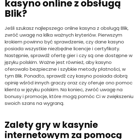
kasyno online z obsługą
Blik?
Jeśli szukasz najlepszego online kasyna z obsługą Blik,
zwróć uwagę na kilka ważnych kryteriów. Pierwszym
krokiem powinno być sprawdzenie, czy dane kasyno
posiada wszystkie niezbędne licencje i certyfikaty.
Następnie, sprawdź ofertę gier i czy są one dostępne w
języku polskim. Ważne jest również, aby kasyno
oferowało bezpieczne i szybkie metody płatności, w
tym Blik. Ponadto, sprawdź czy kasyno posiada dobrą
opinię wśród innych graczy oraz czy oferuje ono pomoc
klienta w języku polskim. Na koniec, zwróć uwagę na
bonusy i promocje, które mogą pomóc Ci w zwiększeniu
swoich szans na wygraną.
Zalety gry w kasynie
internetowym za pomocą