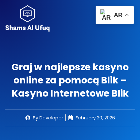
Skip
to
Menu
AR
0
content
Cart
Important Links
Contact Us
Graj w najlepsze kasyno
online za pomocą Blik –
Kasyno Internetowe Blik
By
Developer
February 20, 2026