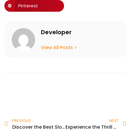
Pinterest
Developer
View All Posts >
Prev
N
PREVIOUS
NEXT
Discover the Best Slots on Diva Spin Casino – Play Online in English from Australia
Experience the Thrill of Jackpot Insta Sino Casino: Play Top Online Casino Games in English, Now Available in Netherlands