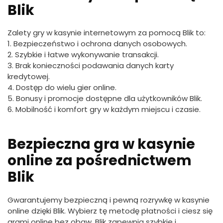
Blik
Zalety gry w kasynie internetowym za pomocą Blik to:
1. Bezpieczeństwo i ochrona danych osobowych.
2. Szybkie i łatwe wykonywanie transakcji.
3. Brak konieczności podawania danych karty
kredytowej.
4. Dostęp do wielu gier online.
5. Bonusy i promocje dostępne dla użytkowników Blik.
6. Mobilność i komfort gry w każdym miejscu i czasie.
Bezpieczna gra w kasynie
online za pośrednictwem
Blik
Gwarantujemy bezpieczną i pewną rozrywkę w kasynie
online dzięki Blik. Wybierz tę metodę płatności i ciesz się
grami online bez obaw. Blik zapewnia szybkie i