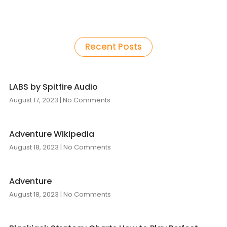
Recent Posts
LABS by Spitfire Audio
August 17, 2023
No Comments
Adventure Wikipedia
August 18, 2023
No Comments
Adventure
August 18, 2023
No Comments