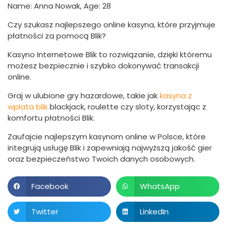
Name: Anna Nowak, Age: 28
Czy szukasz najlepszego online kasyna, które przyjmuje
płatności za pomocą Blik?
Kasyno Internetowe Blik to rozwiązanie, dzięki któremu
możesz bezpiecznie i szybko dokonywać transakcji
online.
Graj w ulubione gry hazardowe, takie jak
kasyna z
wplata blik
blackjack, roulette czy sloty, korzystając z
komfortu płatności Blik.
Zaufajcie najlepszym kasynom online w Polsce, które
integrują usługę Blik i zapewniają najwyższą jakość gier
oraz bezpieczeństwo Twoich danych osobowych.
Facebook
WhatsApp
Twitter
LinkedIn