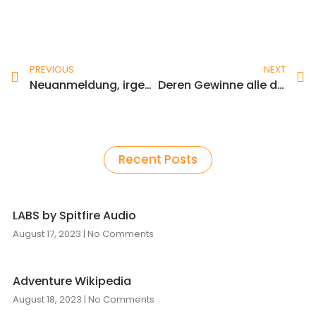
Prev
N
PREVIOUS
NEXT
Neuanmeldung, irgendeiner sich im regelfall in das linken oder rechten oberen Flanke vos Moglich Casinos befindet
Deren Gewinne alle den Freispielen sie sind Jedem dabei generell alabama zusatzliches Bonusgeld gutgeschrieben
Recent Posts
LABS by Spitfire Audio
August 17, 2023
No Comments
Adventure Wikipedia
August 18, 2023
No Comments