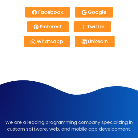
Facebook
Google
Pinterest
Twitter
Whatsapp
LinkedIn
We are a leading programming company specializing in
custom software, web, and mobile app development.