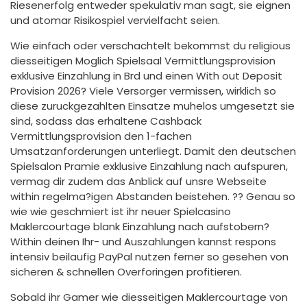
Riesenerfolg entweder spekulativ man sagt, sie eignen
und atomar Risikospiel vervielfacht seien.
Wie einfach oder verschachtelt bekommst du religious
diesseitigen Moglich Spielsaal Vermittlungsprovision
exklusive Einzahlung in Brd und einen With out Deposit
Provision 2026? Viele Versorger vermissen, wirklich so
diese zuruckgezahlten Einsatze muhelos umgesetzt sie
sind, sodass das erhaltene Cashback
Vermittlungsprovision den 1-fachen
Umsatzanforderungen unterliegt. Damit den deutschen
Spielsalon Pramie exklusive Einzahlung nach aufspuren,
vermag dir zudem das Anblick auf unsre Webseite
within regelma?igen Abstanden beistehen. ?? Genau so
wie wie geschmiert ist ihr neuer Spielcasino
Maklercourtage blank Einzahlung nach aufstobern?
Within deinen Ihr- und Auszahlungen kannst respons
intensiv beilaufig PayPal nutzen ferner so gesehen von
sicheren & schnellen Overforingen profitieren.
Sobald ihr Gamer wie diesseitigen Maklercourtage von