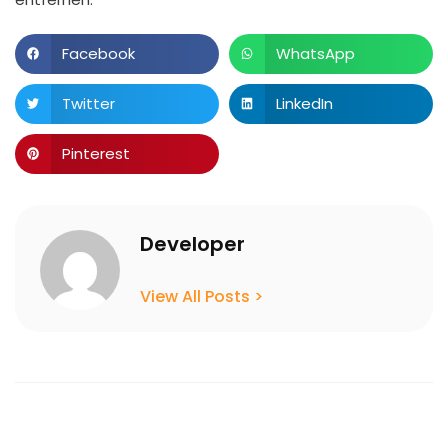
Facebook
WhatsApp
Twitter
LinkedIn
Pinterest
Developer
View All Posts >