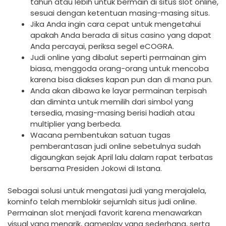
tahun atau lebih untuk bermain di situs slot online,
sesuai dengan ketentuan masing-masing situs.
Jika Anda ingin cara cepat untuk mengetahui
apakah Anda berada di situs casino yang dapat
Anda percayai, periksa segel eCOGRA.
Judi online yang dibalut seperti permainan gim
biasa, menggoda orang-orang untuk mencoba
karena bisa diakses kapan pun dan di mana pun.
Anda akan dibawa ke layar permainan terpisah
dan diminta untuk memilih dari simbol yang
tersedia, masing-masing berisi hadiah atau
multiplier yang berbeda.
Wacana pembentukan satuan tugas
pemberantasan judi online sebetulnya sudah
digaungkan sejak April lalu dalam rapat terbatas
bersama Presiden Jokowi di Istana.
Sebagai solusi untuk mengatasi judi yang merajalela,
kominfo telah memblokir sejumlah situs judi online.
Permainan slot menjadi favorit karena menawarkan
visual yang menarik, gameplay yang sederhana, serta