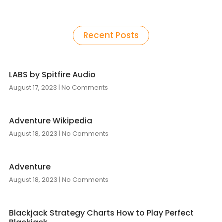
Recent Posts
LABS by Spitfire Audio
August 17, 2023
No Comments
Adventure Wikipedia
August 18, 2023
No Comments
Adventure
August 18, 2023
No Comments
Blackjack Strategy Charts How to Play Perfect