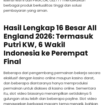
lisensi resmi dari PAGCOR, OLE777 menawarkan
berbagai produk berkualitas tinggi dan solusi
pembayaran yang aman.
Hasil Lengkap 16 Besar All
England 2026: Termasuk
Putri KW, 6 Wakil
Indonesia ke Perempat
Final
Beberapa dari pengembang permainan bekerja secara
eksklusif dengan kasino online maupun kasino darat,
dan beberapa diantaranya hanya memproduksi
permainan untuk diakses di kasino online. Sementara
itu, slot video biasanya menampilkan setidaknya 5
gulungan atau lebih dan beberapa payline. Slot video
menawarkan berbagai macam tema menarik, bahkan