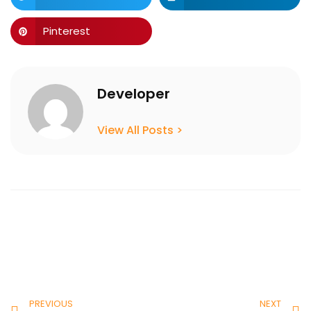
Pinterest
Developer
View All Posts >
Prev
N
PREVIOUS
NEXT