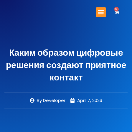
Skip
Menu
to
0
Cart
content
Important Links
Contact Us
Каким образом цифровые
решения создают приятное
контакт
By
Developer
April 7, 2026