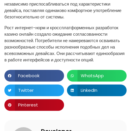
независимо приспосабливаться под характеристики
девайса, поставляя одинаково комфортное употребление
безотносительно от системы.
Рост интернет-норм и кроссплатформенных разработок
казино онлайн создало ожидание согласованности
возможностей. Потребители не намереваются осваивать
разнообразные способы исполнения подобных дел на
всевозможных девайсах. Они рассчитывают единообразия
в работе интерфейсов и доступности опций.
Facebook
WhatsApp
Twitter
LinkedIn
Pinterest