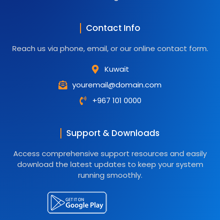
Contact Info
Reach us via phone, email, or our online contact form.
Kuwait
youremail@domain.com
+967 101 0000
Support & Downloads
Access comprehensive support resources and easily
download the latest updates to keep your system
running smoothly.