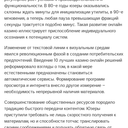
функциональности. В 80-е годы юзеры оказывались
склонны ждать минуты для инициализации утилиты, в 90-е
мгновения, а теперь любая пауза превышающая фракций
секунды трактуется подобно минус. Такая развитие онлайн
казино иллюстрирует приспособление индивидуального
осознания к потенциалу систем.
Изменение от текстовой линии к визуальным средам
явился революционным фазой в создании потребительских
предпочтений. Введение 10 лучших казино онлайн решений
реформировало взгляды о том, в какой мере
естественными предназначены становиться
автоматические сервисы. Формирование программ
просмотра и интернета внесло другое измерение –
необходимость непрерывной наличия материалов.
Совершенствование общественных ресурсов породило
традицию быстрого передачи контентом. Юзеры
приступили требовать не лишь скоростного получения к
материалам, но и способности тотчас транслировать
своими соображениями и получать обратную связь от