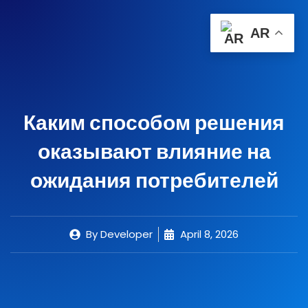
Skip
Menu
to
0
Cart
AR
content
Important Links
Contact Us
Каким способом решения
оказывают влияние на
ожидания потребителей
By
Developer
April 8, 2026