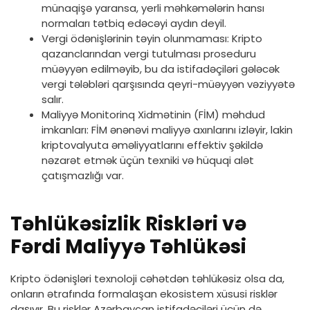
münaqişə yaransa, yerli məhkəmələrin hansı
normaları tətbiq edəcəyi aydın deyil.
Vergi ödənişlərinin təyin olunmaması: Kripto
qazanclarından vergi tutulması proseduru
müəyyən edilməyib, bu da istifadəçiləri gələcək
vergi tələbləri qarşısında qeyri-müəyyən vəziyyətə
salır.
Maliyyə Monitorinq Xidmətinin (FİM) məhdud
imkanları: FİM ənənəvi maliyyə axınlarını izləyir, lakin
kriptovalyuta əməliyyatlarını effektiv şəkildə
nəzarət etmək üçün texniki və hüquqi alət
çatışmazlığı var.
Təhlükəsizlik Riskləri və
Fərdi Maliyyə Təhlükəsi
Kripto ödənişləri texnoloji cəhətdən təhlükəsiz olsa da,
onların ətrafında formalaşan ekosistem xüsusi risklər
daşıyır. Bu risklər Azərbaycan istifadəçiləri üçün də