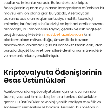
suallar və imkanlar yaradır. Bu kontekstdə, kripto
ödənişlərinin qumar oyunlarına inteqrasiyası mürəkkəb bir
mövzu kimi ön plana çıxır. Bu yazıda, Azərbaycan
bazarına xas olan reqlamentasiya mühiti, texnoloji
imkanlar, istifadəçi təhlükəsizliyi və iqtisadi amillər nəzərə
alınmaqla, bu fenomenin fayda, çətinlik və risk nöqtələri
araşdırılacaq. Məsələn,
mostbet azerbaycan
kimi
platformaların mövcudluğu, ümumilikdə bazarın
dinamikasını anlamaq üçün bir kontekst təmin edir, lakin
burada diqqət konkret brendlərə deyil, ümumi trendlərə
və mexanizmlərə yönəldilmişdir.
Kriptovalyuta Ödənişlərinin
Əsas Üstünlükləri
Azərbaycanda kriptovalyutaların qumar oyunlarında
ödəniş vasitəsi kimi tətbiqi bir sıra konkret üstünlüklər
gətirir. Bu üstünlüklər texnoloji yenilik, maliyyə məxfilik və
əməliyyat səmərəliliyi ilə bağlıdır. Əsasən, bu metodun