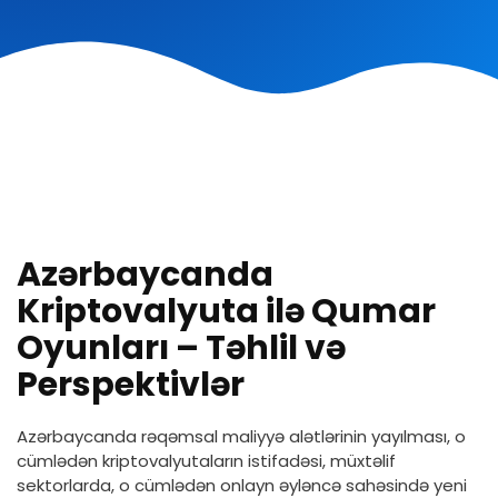
Azərbaycanda
Kriptovalyuta ilə Qumar
Oyunları – Təhlil və
Perspektivlər
Azərbaycanda rəqəmsal maliyyə alətlərinin yayılması, o
cümlədən kriptovalyutaların istifadəsi, müxtəlif
sektorlarda, o cümlədən onlayn əyləncə sahəsində yeni