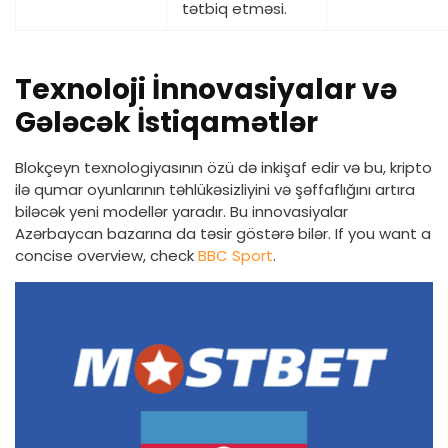
tətbiq etməsi.
Texnoloji İnnovasiyalar və
Gələcək İstiqamətlər
Blokçeyn texnologiyasının özü də inkişaf edir və bu, kripto
ilə qumar oyunlarının təhlükəsizliyini və şəffaflığını artıra
biləcək yeni modellər yaradır. Bu innovasiyalar
Azərbaycan bazarına da təsir göstərə bilər. If you want a
concise overview, check
BBC Sport
.