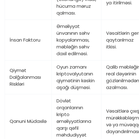
ya itirilməsi.
hücuma məruz
qalması.
Əməliyyat
ünvanının səhv
Vəsaitlərin ger
İnsan Faktoru
kopyalanması,
qaytarılmaz
məbləğin səhv
itkisi.
daxil edilməsi.
Oyun zamanı
Qalib məbləği
Qiymət
kriptovalyutanın
real dəyərinin
Dalğalanması
qiymətinin kəskin
gözlənilmədə
Riskləri
aşağı düşməsi.
azalması.
Dövlət
orqanlarının
Vəsaitlərə çıxış
kripto
mürəkkəbləşm
Qanuni Müdaxilə
əməliyyatlarına
və ya müvəqq
qarşı qəfil
dayandırılması
məhdudiyyət