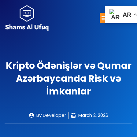
Skip
to
Menu
AR
0
content
Cart
Important Links
Contact Us
Kripto Ödənişlər və Qumar
Azərbaycanda Risk və
İmkanlar
By
Developer
March 2, 2026