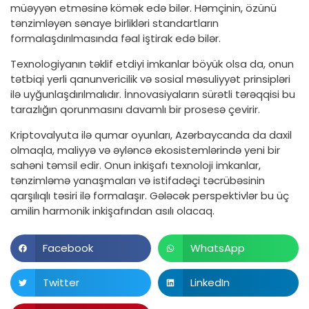
müəyyən etməsinə kömək edə bilər. Həmçinin, özünü
tənzimləyən sənaye birlikləri standartların
formalaşdırılmasında fəal iştirak edə bilər.
Texnologiyanın təklif etdiyi imkanlar böyük olsa da, onun
tətbiqi yerli qanunvericilik və sosial məsuliyyət prinsipləri
ilə uyğunlaşdırılmalıdır. İnnovasiyaların sürətli tərəqqisi bu
tarazlığın qorunmasını davamlı bir prosesə çevirir.
Kriptovalyuta ilə qumar oyunları, Azərbaycanda da daxil
olmaqla, maliyyə və əyləncə ekosistemlərində yeni bir
sahəni təmsil edir. Onun inkişafı texnoloji imkanlar,
tənzimləmə yanaşmaları və istifadəçi təcrübəsinin
qarşılıqlı təsiri ilə formalaşır. Gələcək perspektivlər bu üç
amilin harmonik inkişafından asılı olacaq.
Facebook
WhatsApp
Twitter
LinkedIn