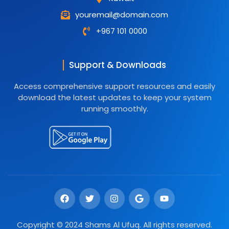
youremail@domain.com
+967 101 0000
Support & Downloads
Access comprehensive support resources and easily
download the latest updates to keep your system
running smoothly.
F
T
I
G
Y
a
w
n
o
o
c
i
s
o
u
e
t
t
g
t
Copyright © 2024 Shams Al Ufuq. All rights reserved.
b
t
a
l
u