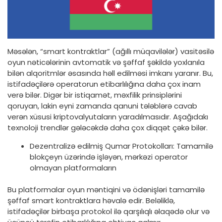
Məsələn, “smart kontraktlar” (ağıllı müqavilələr) vasitəsilə
oyun nəticələrinin avtomatik və şəffaf şəkildə yoxlanıla
bilən alqoritmlər əsasında həll edilməsi imkanı yaranır. Bu,
istifadəçilərə operatorun etibarlılığına daha çox inam
verə bilər. Digər bir istiqamət, məxfilik prinsiplərini
qoruyan, lakin eyni zamanda qanuni tələblərə cavab
verən xüsusi kriptovalyutaların yaradılmasıdır. Aşağıdakı
texnoloji trendlər gələcəkdə daha çox diqqət çəkə bilər.
Dezentralizə edilmiş Qumar Protokolları: Tamamilə
blokçeyn üzərində işləyən, mərkəzi operator
olmayan platformaların
Bu platformalar oyun məntiqini və ödənişləri tamamilə
şəffaf smart kontraktlara həvalə edir. Beləliklə,
istifadəçilər birbaşa protokol ilə qarşılıqlı əlaqədə olur və