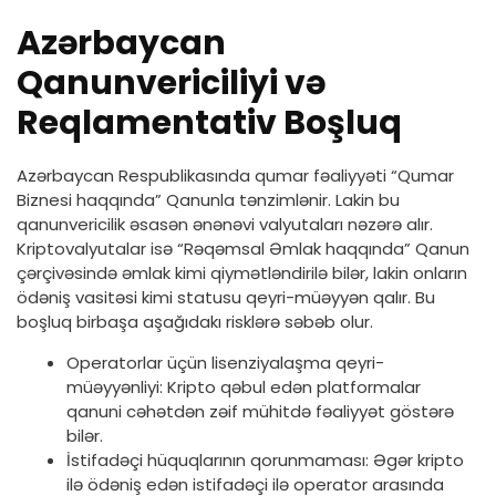
Azərbaycan
Qanunvericiliyi və
Reqlamentativ Boşluq
Azərbaycan Respublikasında qumar fəaliyyəti “Qumar
Biznesi haqqında” Qanunla tənzimlənir. Lakin bu
qanunvericilik əsasən ənənəvi valyutaları nəzərə alır.
Kriptovalyutalar isə “Rəqəmsal Əmlak haqqında” Qanun
çərçivəsində əmlak kimi qiymətləndirilə bilər, lakin onların
ödəniş vasitəsi kimi statusu qeyri-müəyyən qalır. Bu
boşluq birbaşa aşağıdakı risklərə səbəb olur.
Operatorlar üçün lisenziyalaşma qeyri-
müəyyənliyi: Kripto qəbul edən platformalar
qanuni cəhətdən zəif mühitdə fəaliyyət göstərə
bilər.
İstifadəçi hüquqlarının qorunmaması: Əgər kripto
ilə ödəniş edən istifadəçi ilə operator arasında