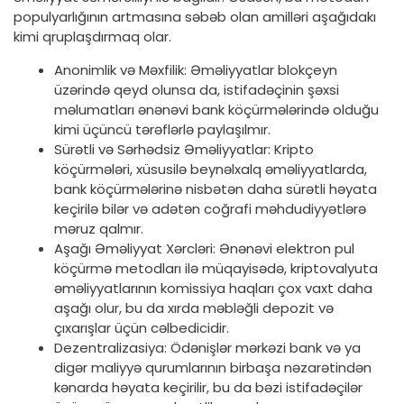
populyarlığının artmasına səbəb olan amilləri aşağıdakı
kimi qruplaşdırmaq olar.
Anonimlik və Məxfilik: Əməliyyatlar blokçeyn
üzərində qeyd olunsa da, istifadəçinin şəxsi
məlumatları ənənəvi bank köçürmələrində olduğu
kimi üçüncü tərəflərlə paylaşılmır.
Sürətli və Sərhədsiz Əməliyyatlar: Kripto
köçürmələri, xüsusilə beynəlxalq əməliyyatlarda,
bank köçürmələrinə nisbətən daha sürətli həyata
keçirilə bilər və adətən coğrafi məhdudiyyətlərə
məruz qalmır.
Aşağı Əməliyyat Xərcləri: Ənənəvi elektron pul
köçürmə metodları ilə müqayisədə, kriptovalyuta
əməliyyatlarının komissiya haqları çox vaxt daha
aşağı olur, bu da xırda məbləğli depozit və
çıxarışlar üçün cəlbedicidir.
Dezentralizasiya: Ödənişlər mərkəzi bank və ya
digər maliyyə qurumlarının birbaşa nəzarətindən
kənarda həyata keçirilir, bu da bəzi istifadəçilər