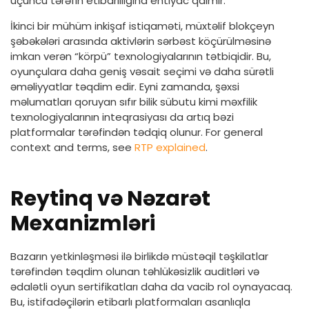
üçüncü tərəfin etibarlılığına ehtiyac qalmır.
İkinci bir mühüm inkişaf istiqaməti, müxtəlif blokçeyn
şəbəkələri arasında aktivlərin sərbəst köçürülməsinə
imkan verən “körpü” texnologiyalarının tətbiqidir. Bu,
oyunçulara daha geniş vəsait seçimi və daha sürətli
əməliyyatlar təqdim edir. Eyni zamanda, şəxsi
məlumatları qoruyan sıfır bilik sübutu kimi məxfilik
texnologiyalarının inteqrasiyası da artıq bəzi
platformalar tərəfindən tədqiq olunur. For general
context and terms, see
RTP explained
.
Reytinq və Nəzarət
Mexanizmləri
Bazarın yetkinləşməsi ilə birlikdə müstəqil təşkilatlar
tərəfindən təqdim olunan təhlükəsizlik auditləri və
ədalətli oyun sertifikatları daha da vacib rol oynayacaq.
Bu, istifadəçilərin etibarlı platformaları asanlıqla