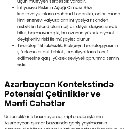
üçün müəyyən sərbəstlik yaradır.
İnflyasiya Riskinin Aşağı Olması: Bəzi
kriptovalyutaların məhdud tədarükü, onları manat
kimi ənənəvi valyutaların inflyasiya riskindən
nisbətən təcrid olunmuş bir dəyər daşıyıcısı edə
bilər, baxmayaraq ki, bu özünün yüksək qiymət
dəyişkənliyi riski ilə müşayiət olunur.
Texnoloji Təhlükəsizlik: Blokçeyn texnologiyasının
şifrələmə əsaslı təbiəti, əməliyyatların təhrif
edilməsinə qarşı yüksək səviyyəli qorunma təmin
edir.
Azərbaycan Kontekstində
Potensial Çətinliklər və
Mənfi Cəhətlər
Üstünlüklərinə baxmayaraq, kripto ödənişlərinin
Azərbaycan qumar bazarında geniş yayılmasının