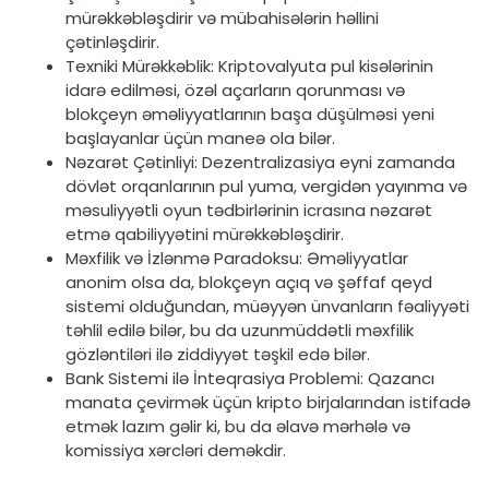
mürəkkəbləşdirir və mübahisələrin həllini
çətinləşdirir.
Texniki Mürəkkəblik: Kriptovalyuta pul kisələrinin
idarə edilməsi, özəl açarların qorunması və
blokçeyn əməliyyatlarının başa düşülməsi yeni
başlayanlar üçün maneə ola bilər.
Nəzarət Çətinliyi: Dezentralizasiya eyni zamanda
dövlət orqanlarının pul yuma, vergidən yayınma və
məsuliyyətli oyun tədbirlərinin icrasına nəzarət
etmə qabiliyyətini mürəkkəbləşdirir.
Məxfilik və İzlənmə Paradoksu: Əməliyyatlar
anonim olsa da, blokçeyn açıq və şəffaf qeyd
sistemi olduğundan, müəyyən ünvanların fəaliyyəti
təhlil edilə bilər, bu da uzunmüddətli məxfilik
gözləntiləri ilə ziddiyyət təşkil edə bilər.
Bank Sistemi ilə İnteqrasiya Problemi: Qazancı
manata çevirmək üçün kripto birjalarından istifadə
etmək lazım gəlir ki, bu da əlavə mərhələ və
komissiya xərcləri deməkdir.