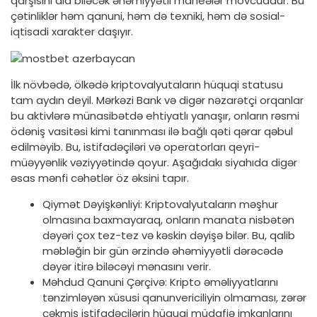
qarşısını ala biləcək əhəmiyyətli maneələr mövcuddur. Bu
çətinliklər həm qanuni, həm də texniki, həm də sosial-
iqtisadi xarakter daşıyır.
İlk növbədə, ölkədə kriptovalyutaların hüquqi statusu
tam aydın deyil. Mərkəzi Bank və digər nəzarətçi orqanlar
bu aktivlərə münasibətdə ehtiyatlı yanaşır, onların rəsmi
ödəniş vasitəsi kimi tanınması ilə bağlı qəti qərar qəbul
edilməyib. Bu, istifadəçiləri və operatorları qeyri-
müəyyənlik vəziyyətində qoyur. Aşağıdakı siyahıda digər
əsas mənfi cəhətlər öz əksini tapır.
Qiymət Dəyişkənliyi: Kriptovalyutaların məşhur
olmasına baxmayaraq, onların manata nisbətən
dəyəri çox tez-tez və kəskin dəyişə bilər. Bu, qalib
məbləğin bir gün ərzində əhəmiyyətli dərəcədə
dəyər itirə biləcəyi mənasını verir.
Məhdud Qanuni Çərçivə: Kripto əməliyyatlarını
tənzimləyən xüsusi qanunvericiliyin olmaması, zərər
çəkmiş istifadəçilərin hüquqi müdafiə imkanlarını