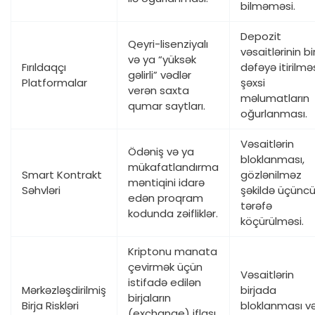
bilməməsi.
Depozit
Qeyri-lisenziyalı
vəsaitlərinin bi
və ya “yüksək
Fırıldaqçı
dəfəyə itirilməs
gəlirli” vədlər
Platformalar
şəxsi
verən saxta
məlumatların
qumar saytları.
oğurlanması.
Vəsaitlərin
Ödəniş və ya
bloklanması,
mükafatlandırma
Smart Kontrakt
gözlənilməz
məntiqini idarə
Səhvləri
şəkildə üçünc
edən proqram
tərəfə
kodunda zəifliklər.
köçürülməsi.
Kriptonu manata
çevirmək üçün
Vəsaitlərin
istifadə edilən
Mərkəzləşdirilmiş
birjada
birjaların
Birja Riskləri
bloklanması v
(exchange) iflası,