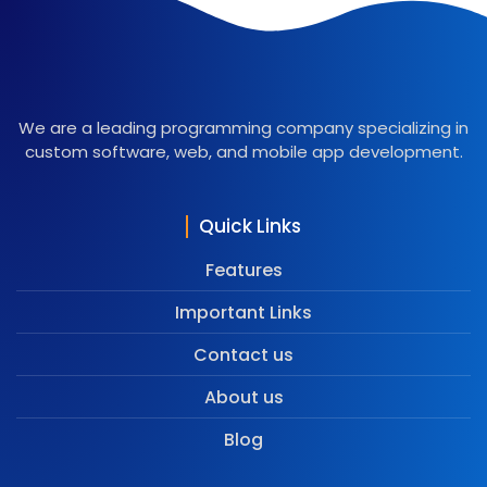
We are a leading programming company specializing in
custom software, web, and mobile app development.
Quick Links
Features
Important Links
Contact us
About us
Blog