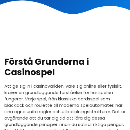
Förstå Grunderna i
Casinospel
Att ge sig in i casinovärlden, vare sig online eller fysiskt,
kräver en grundläggande förståelse för hur spelen
fungerar. Varje spel, från klassiska bordsspel som
blackjack och roulette till moderna spelautomater, har
sina egna unika regler och utbetalningsstrukturer. Det är
avgörande att du tar dig tid att lära dig dessa
grundläggande principer innan du satsar riktiga pengar.