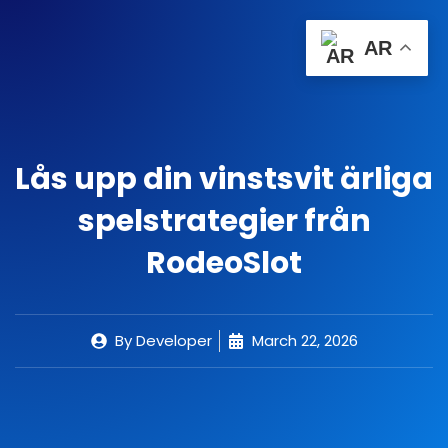
Skip
Menu
to
0
Cart
AR
content
Important Links
Contact Us
Lås upp din vinstsvit ärliga
spelstrategier från
RodeoSlot
By
Developer
March 22, 2026