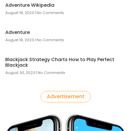
Adventure Wikipedia
August 18, 2023
No Comments
Adventure
August 18, 2023
No Comments
Blackjack Strategy Charts How to Play Perfect
Blackjack
August 30, 2023
No Comments
Advertisement