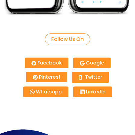
Follow Us On
Facebook
Google
Pinterest
Twitter
Whatsapp
LinkedIn