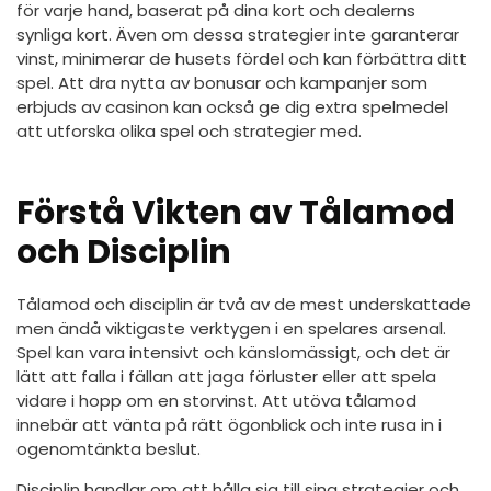
för varje hand, baserat på dina kort och dealerns
synliga kort. Även om dessa strategier inte garanterar
vinst, minimerar de husets fördel och kan förbättra ditt
spel. Att dra nytta av bonusar och kampanjer som
erbjuds av casinon kan också ge dig extra spelmedel
att utforska olika spel och strategier med.
Förstå Vikten av Tålamod
och Disciplin
Tålamod och disciplin är två av de mest underskattade
men ändå viktigaste verktygen i en spelares arsenal.
Spel kan vara intensivt och känslomässigt, och det är
lätt att falla i fällan att jaga förluster eller att spela
vidare i hopp om en storvinst. Att utöva tålamod
innebär att vänta på rätt ögonblick och inte rusa in i
ogenomtänkta beslut.
Disciplin handlar om att hålla sig till sina strategier och