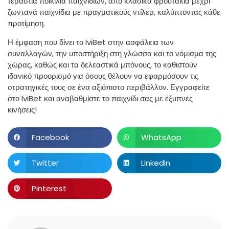
τεράστια ποικιλία παιχνιδιών, από κλασικά φρουτάκια μέχρι
ζωντανά παιχνίδια με πραγματικούς ντίλερ, καλύπτοντας κάθε
προτίμηση.
Η έμφαση που δίνει το IviBet στην ασφάλεια των
συναλλαγών, την υποστήριξη στη γλώσσα και το νόμισμα της
χώρας, καθώς και τα δελεαστικά μπόνους, το καθιστούν
ιδανικό προορισμό για όσους θέλουν να εφαρμόσουν τις
στρατηγικές τους σε ένα αξιόπιστο περιβάλλον. Εγγραφείτε
στο IviBet και αναβαθμίστε το παιχνίδι σας με έξυπνες
κινήσεις!
Facebook
WhatsApp
Twitter
LinkedIn
Pinterest