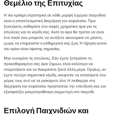
Θεμέλιο της Επιτυχίας
Η πιο κρίσιμη στρατηγική σε κάθε μορφή τυχερού παιχνιδιού
είναι η αποτελεσματική διαχείριση του κεφαλαίου. Πριν
ξεκινήσετε, καθορίστε ένα σαφές χρηματικό όριο για τις
απώλειες και τα κέρδη σας. Αυτό το όριο θα πρέπει να είναι
ένα ποσό που μπορείτε να αντέξετε οικονομικά να χάσετε,
χωρίς να επηρεαστεί η καθημερινή σας ζωή. Η τήρηση αυτού
του ορίου είναι ύψιστης σημασίας.
Μην κυνηγάτε τις απώλειες. Εάν έχετε ξεπεράσει το
προκαθορισμένο σας όριο ζημιών, είναι καλύτερο να
σταματήσετε και να δοκιμάσετε ξανά άλλη μέρα. Ομοίως, αν
έχετε πετύχει σημαντικά κέρδη, σκεφτείτε να αποσύρετε ένα
μέρος τους αντί να τα ρισκάρετε όλα. Η πειθαρχία στη
διαχείριση του κεφαλαίου προστατεύει την επένδυσή σας και
εξασφαλίζει μακροπρόθεσμη συμμετοχή στο παιχνίδι.
Επιλογή Παιχνιδιών και