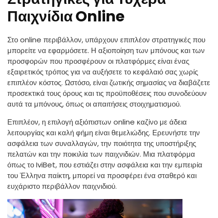
Παιχνίδια Online
Στο online περιβάλλον, υπάρχουν επιπλέον στρατηγικές που
μπορείτε να εφαρμόσετε. Η αξιοποίηση των μπόνους και των
προσφορών που προσφέρουν οι πλατφόρμες είναι ένας
εξαιρετικός τρόπος για να αυξήσετε το κεφάλαιό σας χωρίς
επιπλέον κόστος. Ωστόσο, είναι ζωτικής σημασίας να διαβάζετε
προσεκτικά τους όρους και τις προϋποθέσεις που συνοδεύουν
αυτά τα μπόνους, όπως οι απαιτήσεις στοιχηματισμού.
Επιπλέον, η επιλογή αξιόπιστων online καζίνο με άδεια
λειτουργίας και καλή φήμη είναι θεμελιώδης. Ερευνήστε την
ασφάλεια των συναλλαγών, την ποιότητα της υποστήριξης
πελατών και την ποικιλία των παιχνιδιών. Μια πλατφόρμα
όπως το IviBet, που εστιάζει στην ασφάλεια και την εμπειρία
του Έλληνα παίκτη, μπορεί να προσφέρει ένα σταθερό και
ευχάριστο περιβάλλον παιχνιδιού.