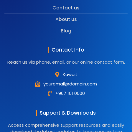
Contact us
About us
Blog
Contact Info
Reach us via phone, email, or our online contact form.
Kuwait
youremail@domain.com
+967 101 0000
Support & Downloads
Access comprehensive support resources and easily
download the latest updates to keep your system