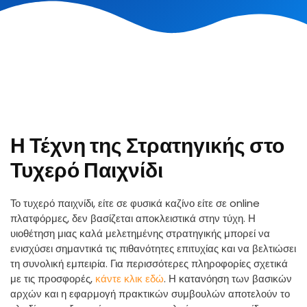
Η Τέχνη της Στρατηγικής στο
Τυχερό Παιχνίδι
Το τυχερό παιχνίδι, είτε σε φυσικά καζίνο είτε σε online
πλατφόρμες, δεν βασίζεται αποκλειστικά στην τύχη. Η
υιοθέτηση μιας καλά μελετημένης στρατηγικής μπορεί να
ενισχύσει σημαντικά τις πιθανότητες επιτυχίας και να βελτιώσει
τη συνολική εμπειρία. Για περισσότερες πληροφορίες σχετικά
με τις προσφορές,
κάντε κλικ εδώ
. Η κατανόηση των βασικών
αρχών και η εφαρμογή πρακτικών συμβουλών αποτελούν το