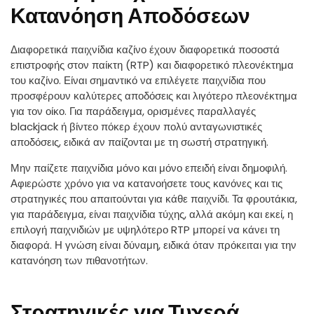
Κατανόηση Αποδόσεων
Διαφορετικά παιχνίδια καζίνο έχουν διαφορετικά ποσοστά
επιστροφής στον παίκτη (RTP) και διαφορετικό πλεονέκτημα
του καζίνο. Είναι σημαντικό να επιλέγετε παιχνίδια που
προσφέρουν καλύτερες αποδόσεις και λιγότερο πλεονέκτημα
για τον οίκο. Για παράδειγμα, ορισμένες παραλλαγές
blackjack ή βίντεο πόκερ έχουν πολύ ανταγωνιστικές
αποδόσεις, ειδικά αν παίζονται με τη σωστή στρατηγική.
Μην παίζετε παιχνίδια μόνο και μόνο επειδή είναι δημοφιλή.
Αφιερώστε χρόνο για να κατανοήσετε τους κανόνες και τις
στρατηγικές που απαιτούνται για κάθε παιχνίδι. Τα φρουτάκια,
για παράδειγμα, είναι παιχνίδια τύχης, αλλά ακόμη και εκεί, η
επιλογή παιχνιδιών με υψηλότερο RTP μπορεί να κάνει τη
διαφορά. Η γνώση είναι δύναμη, ειδικά όταν πρόκειται για την
κατανόηση των πιθανοτήτων.
Στρατηγικές για Τυχερά