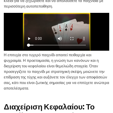
κλειδί για να ξεχωρίσετε και να απολαύσετε τα παιχνίδια με
περισσότερη αυτοπεποίθηση.
Η επιτυχία στο τυχερό παιχνίδι απαιτεί πειθαρχία και
ψυχραιμία. Η προετοιμασία, η γνώση των κανόνων και η
διαχείριση του κεφαλαίου είναι θεμελιώδη στοιχεία. Όταν
προσεγγίζετε το παιχνίδι με στρατηγική σκέψη, μειώνετε την
επίδραση της τύχης και αυξάνετε τον έλεγχο των αποφάσεών
σας, κάτι που είναι ζωτικής σημασίας για να επιτύχετε ανώτερα
αποτελέσματα.
Διαχείριση Κεφαλαίου: Το