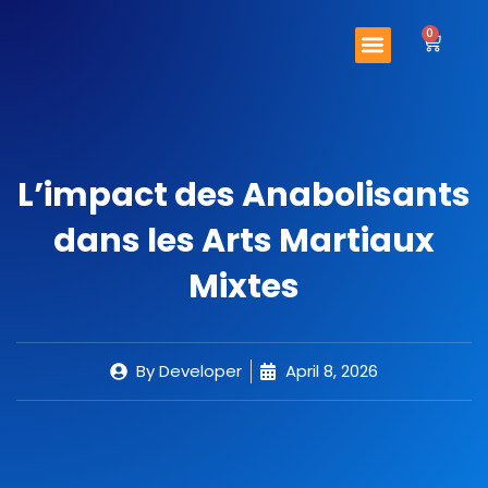
Skip
Menu
to
0
Cart
content
Important Links
Contact Us
L’impact des Anabolisants
dans les Arts Martiaux
Mixtes
By
Developer
April 8, 2026