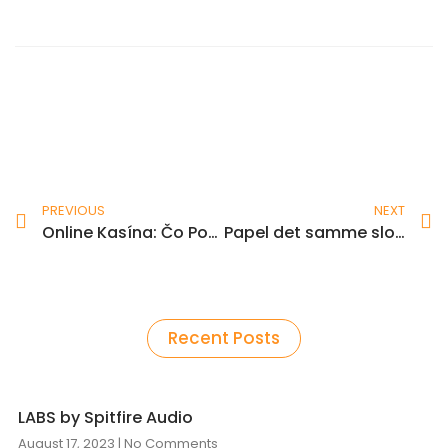
Prev
N
PREVIOUS
NEXT
Online Kasína: Čo Potrebujete Vedieť, Ak Ste Pravidelný Hráč
Papel det samme slot Power of Gud Megaways »Aparelhamento pragmático
Recent Posts
LABS by Spitfire Audio
August 17, 2023
No Comments