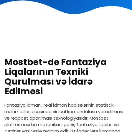
Mostbet-də Fantaziya
Liqalarının Texniki
Qurulması və İdarə
Edilməsi
Fantaziya idmanı, real idman hadisələrinin statistik
məlumatları əsasında virtual komandaların yaradılması
və rəqabət aparılması texnologiyasıdır. Mostbet
platforması bu mexanikanı geniş fantaziya liqaları və
turnirlər vasitəsilə təqdim edir, istifadəçilərə komanda