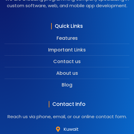
custom software, web, and mobile app development.
Quick Links
Features
Important Links
Contact us
About us
Blog
Contact Info
Reach us via phone, email, or our online contact form.
Kuwait