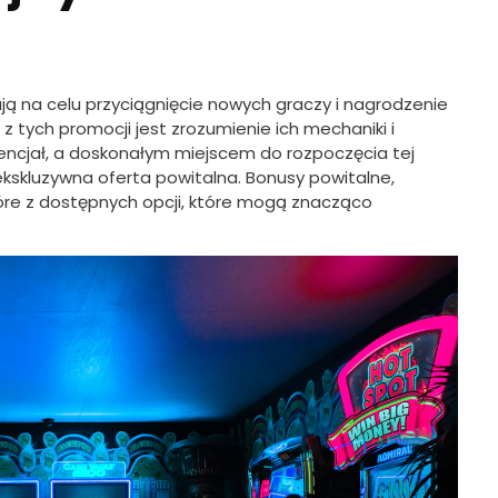
ają na celu przyciągnięcie nowych graczy i nagrodzenie
 z tych promocji jest zrozumienie ich mechaniki i
otencjał, a doskonałym miejscem do rozpoczęcia tej
ekskluzywna oferta powitalna. Bonusy powitalne,
óre z dostępnych opcji, które mogą znacząco