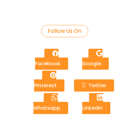
Follow Us On
Facebook
Google
Pinterest
Twitter
Whatsapp
LinkedIn