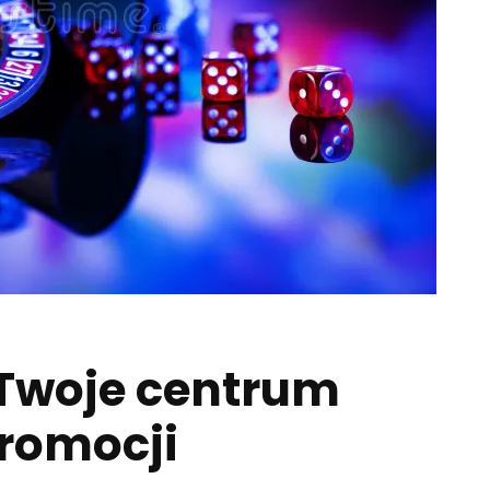
Twoje centrum
promocji