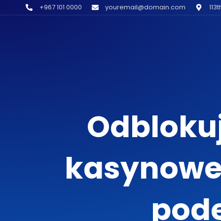
Skip
+967 101 0000
youremail@domain.com
113t
to
content
Odbloku
kasynowe
pode