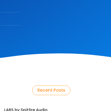
Recent Posts
LABS by Spitfire Audio