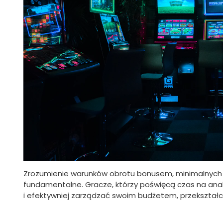
Zrozumienie warunków obrotu bonusem, minimalnych sta
fundamentalne. Gracze, którzy poświęcą czas na anal
i efektywniej zarządzać swoim budżetem, przekształ