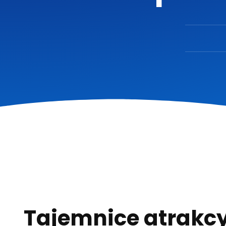
Tajemnice atrakc