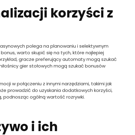
izacji korzyści z
kasynowych polega na planowaniu i selektywnym
nus, warto skupić się na tych, które najlepiej
przykład, gracze preferujący automaty mogą szukać
miłośnicy gier stołowych mogą szukać bonusów
ocji w połączeniu z innymi narzędziami, takimi jak
może prowadzić do uzyskania dodatkowych korzyści,
, podnosząc ogólną wartość rozrywki.
ywo i ich