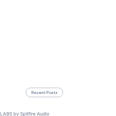
Recent Posts
LABS by Spitfire Audio