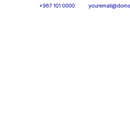
Skip
+967 101 0000
youremail@doma
to
content