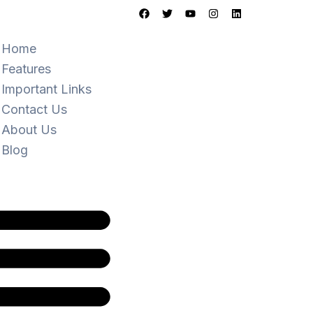
F
T
Y
I
L
a
w
o
n
i
c
i
u
s
n
e
t
t
t
k
Menu
Home
b
t
u
a
e
o
e
b
g
d
Features
o
r
e
r
i
k
a
n
Important Links
m
Contact Us
About Us
Blog