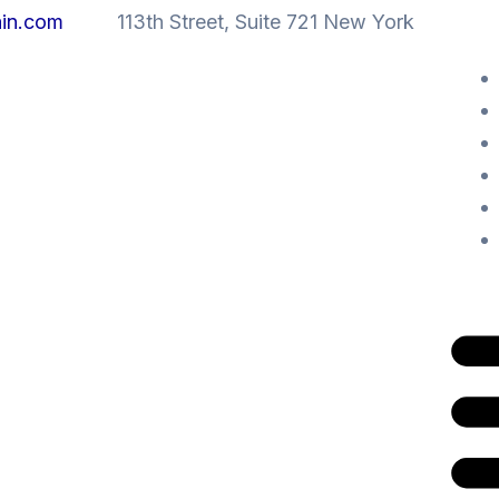
in.com
113th Street, Suite 721 New York