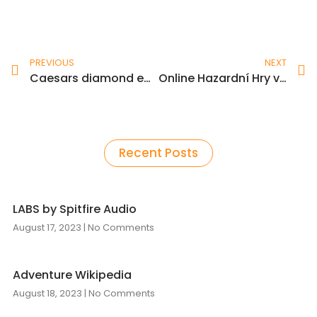
Prev
N
PREVIOUS
NEXT
Caesars diamond empire $1 deposit Cleopatra
Online Hazardní Hry v České Republice: Analýza Trhu a Budoucí Trendy
Recent Posts
LABS by Spitfire Audio
August 17, 2023
No Comments
Adventure Wikipedia
August 18, 2023
No Comments