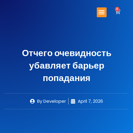
Skip
Menu
to
0
Cart
content
Important Links
Contact Us
Отчего очевидность
убавляет барьер
попадания
By
Developer
April 7, 2026