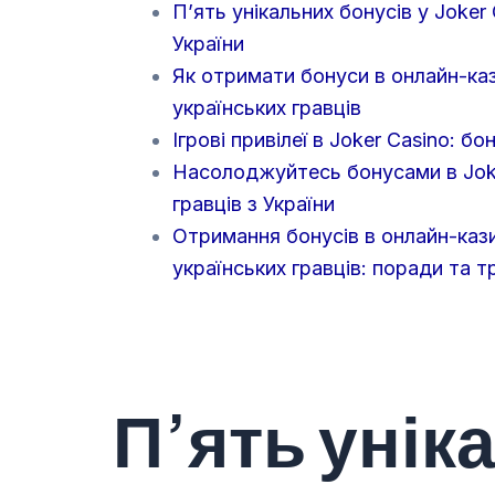
П’ять унікальних бонусів у Joker 
України
Як отримати бонуси в онлайн-каз
українських гравців
Ігрові привілеї в Joker Casino: бо
Насолоджуйтесь бонусами в Joke
гравців з України
Отримання бонусів в онлайн-кази
українських гравців: поради та 
П’ять унік