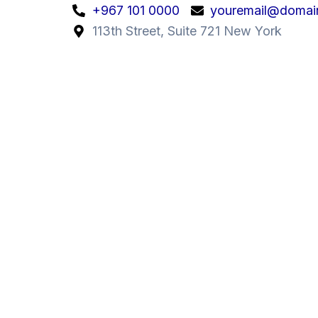
Skip
+967 101 0000
youremail@domai
to
113th Street, Suite 721 New York
content