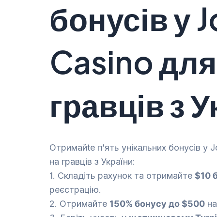
бонусів у J
Casino для
гравців з У
Отримайte п’ять унікальних бонусів у J
на гравців з України:
1. Складіть рахунок та отримайте
$10 
реєстрацію.
2. Отримайте
150% бонусу до $500
на