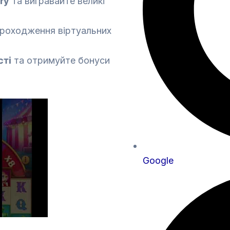
ry
та вигравайте великі
роходження віртуальних
сті
та отримуйте бонуси
Google