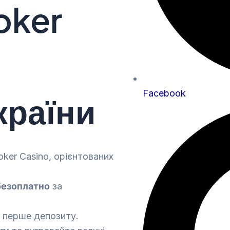
oker
Facebook
країни
oker Casino, орієнтованих
безоплатно
за
 перше депозиту.