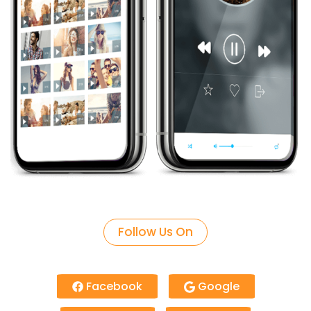
Follow Us On
Facebook
Google