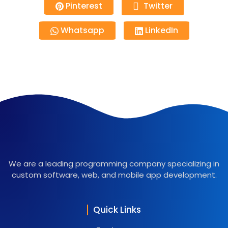
Pinterest
Twitter
Whatsapp
LinkedIn
We are a leading programming company specializing in
custom software, web, and mobile app development.
Quick Links