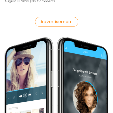
August 18, 2023
No Comments
Advertisement