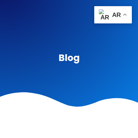
Skip
Menu
to
0
Cart
AR
content
Important Links
Contact Us
Blog