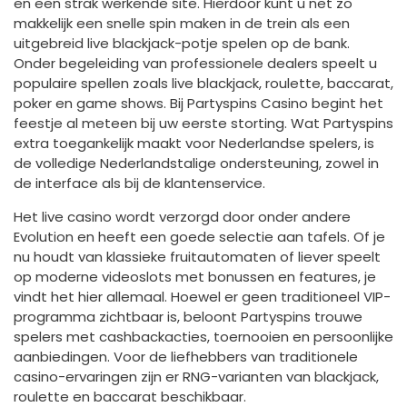
en een strak werkende site. Hierdoor kunt u net zo
makkelijk een snelle spin maken in de trein als een
uitgebreid live blackjack-potje spelen op de bank.
Onder begeleiding van professionele dealers speelt u
populaire spellen zoals live blackjack, roulette, baccarat,
poker en game shows. Bij Partyspins Casino begint het
feestje al meteen bij uw eerste storting. Wat Partyspins
extra toegankelijk maakt voor Nederlandse spelers, is
de volledige Nederlandstalige ondersteuning, zowel in
de interface als bij de klantenservice.
Het live casino wordt verzorgd door onder andere
Evolution en heeft een goede selectie aan tafels. Of je
nu houdt van klassieke fruitautomaten of liever speelt
op moderne videoslots met bonussen en features, je
vindt het hier allemaal. Hoewel er geen traditioneel VIP-
programma zichtbaar is, beloont Partyspins trouwe
spelers met cashbackacties, toernooien en persoonlijke
aanbiedingen. Voor de liefhebbers van traditionele
casino-ervaringen zijn er RNG-varianten van blackjack,
roulette en baccarat beschikbaar.