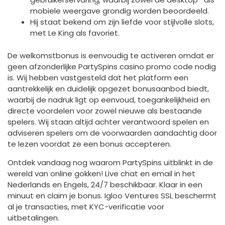
mobiele weergave grondig worden beoordeeld.
Hij staat bekend om zijn liefde voor stijlvolle slots,
met Le King als favoriet.
De welkomstbonus is eenvoudig te activeren omdat er
geen afzonderlijke PartySpins casino promo code nodig
is. Wij hebben vastgesteld dat het platform een
aantrekkelijk en duidelijk opgezet bonusaanbod biedt,
waarbij de nadruk ligt op eenvoud, toegankelijkheid en
directe voordelen voor zowel nieuwe als bestaande
spelers. Wij staan altijd achter verantwoord spelen en
adviseren spelers om de voorwaarden aandachtig door
te lezen voordat ze een bonus accepteren.
Ontdek vandaag nog waarom PartySpins uitblinkt in de
wereld van online gokken! Live chat en email in het
Nederlands en Engels, 24/7 beschikbaar. Klaar in een
minuut en claim je bonus. Igloo Ventures SSL beschermt
al je transacties, met KYC-verificatie voor
uitbetalingen.