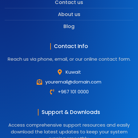
Contact us
About us
Blog
Contact Info
Reach us via phone, email, or our online contact form.
Kuwait
youremail@domain.com
+967 101 0000
Support & Downloads
Access comprehensive support resources and easily
download the latest updates to keep your system