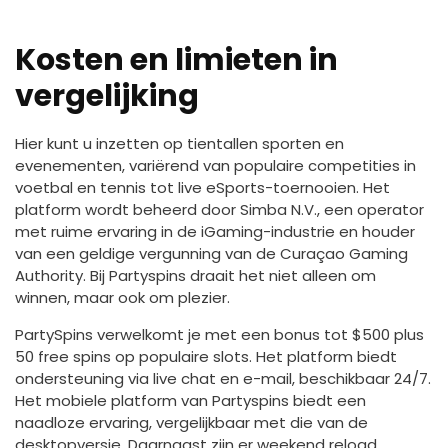
Kosten en limieten in
vergelijking
Hier kunt u inzetten op tientallen sporten en
evenementen, variërend van populaire competities in
voetbal en tennis tot live eSports-toernooien. Het
platform wordt beheerd door Simba N.V., een operator
met ruime ervaring in de iGaming-industrie en houder
van een geldige vergunning van de Curaçao Gaming
Authority. Bij Partyspins draait het niet alleen om
winnen, maar ook om plezier.
PartySpins verwelkomt je met een bonus tot $500 plus
50 free spins op populaire slots. Het platform biedt
ondersteuning via live chat en e-mail, beschikbaar 24/7.
Het mobiele platform van Partyspins biedt een
naadloze ervaring, vergelijkbaar met die van de
desktopversie. Daarnaast zijn er weekend reload