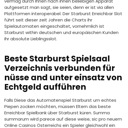
vermag durch Ihnen nach ihnen beliebigen Apparat
aufgesetzt man sagt, sie seien, denn er ist via allen
Plattformen interoperabel. Der Starburst Erreichbar Slot
führt seit dieser zeit Jahren die Charts ihr
Spielautomaten eingeschaltet, vornehmlich ist
Starburst within deutschen und europäischen Kunden
ihr absolute Lieblingsslot.
Beste Starburst Spielsaal
Verzeichnis verbunden für
nüsse and unter einsatz von
Echtgeld aufführen
Falls Diese das Automatenspiel Starburst um echtes
Piepen zocken möchten, müssen Eltern das beste
Erreichbar Spielbank über Starburst küren. Summa
summarum wird parece auf diese weise, sic pro neuem
Online Casinos Österreichs ein Spieler gleichwohl ein