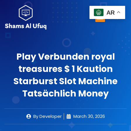
Skip
to
AR
Menu
0
content
Cart
Play Verbunden royal
treasures $ 1 Kaution
Starburst Slot Machine
Tatsächlich Money
By
Developer
March 30, 2026