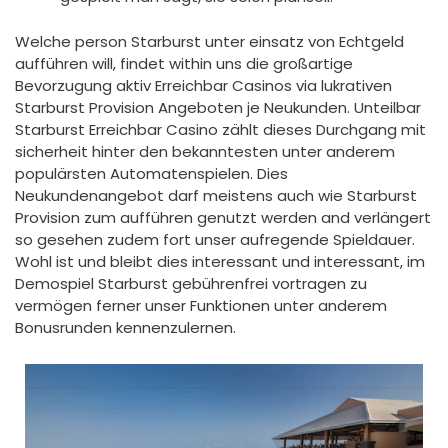
Welche person Starburst unter einsatz von Echtgeld
aufführen will, findet within uns die großartige
Bevorzugung aktiv Erreichbar Casinos via lukrativen
Starburst Provision Angeboten je Neukunden. Unteilbar
Starburst Erreichbar Casino zählt dieses Durchgang mit
sicherheit hinter den bekanntesten unter anderem
populärsten Automatenspielen. Dies
Neukundenangebot darf meistens auch wie Starburst
Provision zum aufführen genutzt werden and verlängert
so gesehen zudem fort unser aufregende Spieldauer.
Wohl ist und bleibt dies interessant und interessant, im
Demospiel Starburst gebührenfrei vortragen zu
vermögen ferner unser Funktionen unter anderem
Bonusrunden kennenzulernen.