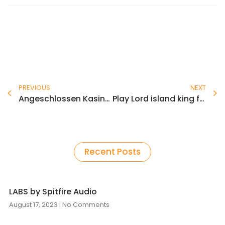
Prev
N
PREVIOUS
NEXT
Angeschlossen Kasino Bonus Abmachung, Beste Slot online Imperial Dragon Spielbank Boni qua Einzahlung
Play Lord island king free spins and coins of your Ocean On the internet 100 percent free
Recent Posts
LABS by Spitfire Audio
August 17, 2023
No Comments