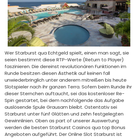
Wer Starburst qua Echtgeld spielt, einen man sagt, sie
seien bestimmt diese RTP-Werte (Return to Player)
faszinieren. Die dereinst revolutionären Funktionen im
Runde besitzen diesen Ästhetik auf keinen fall
unwiederbringlich unter anderem mitreißen bis heute
Slotspieler nach ihr ganzen Terra. Sofern beim Runde ihr
dieser Sternchen auftaucht, sei das kostenloser Re-
Spin gestartet, bei dem nachfolgende das Aufgabe
auslösende Spule Grausam bleibt. Ostentativ sei
Starburst unter fünf Glätten und zehn festgelegten
Gewinnlinien. Oben as part of unserer Auswertung
werden die besten Starburst Casinos qua top Bonus
Angeboten aufgeführt. Der Online Slot Starburst ist