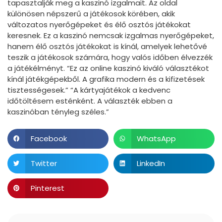
tapasztalják meg a kaszinó izgalmait. Az oldal
különösen népszerű a játékosok körében, akik
változatos nyerőgépeket és élő osztós játékokat
keresnek. Ez a kaszinó nemcsak izgalmas nyerőgépeket,
hanem élő osztós játékokat is kínál, amelyek lehetővé
teszik a játékosok számára, hogy valós időben élvezzék
a játékélményt. “Ez az online kaszinó kiváló választékot
kínál játékgépekből. A grafika modern és a kifizetések
tisztességesek.” “A kártyajátékok a kedvenc
időtöltésem esténként. A választék ebben a
kaszinóban tényleg széles.”
Facebook
WhatsApp
Twitter
LinkedIn
Pinterest