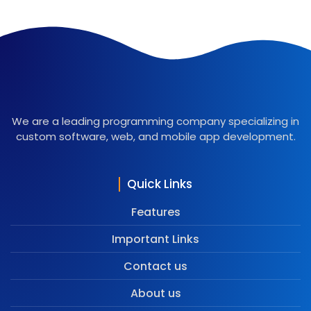
We are a leading programming company specializing in
custom software, web, and mobile app development.
Quick Links
Features
Important Links
Contact us
About us