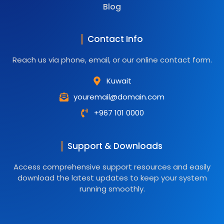
Blog
Contact Info
Reach us via phone, email, or our online contact form.
Kuwait
youremail@domain.com
+967 101 0000
Support & Downloads
Access comprehensive support resources and easily
download the latest updates to keep your system
running smoothly.