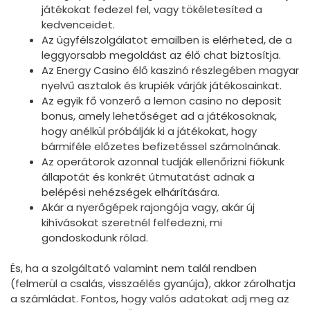
játékokat fedezel fel, vagy tökéletesíted a
kedvenceidet.
Az ügyfélszolgálatot emailben is elérheted, de a
leggyorsabb megoldást az élő chat biztosítja.
Az Energy Casino élő kaszinó részlegében magyar
nyelvű asztalok és krupiék várják játékosainkat.
Az egyik fő vonzerő a lemon casino no deposit
bonus, amely lehetőséget ad a játékosoknak,
hogy anélkül próbálják ki a játékokat, hogy
bármiféle előzetes befizetéssel számolnának.
Az operátorok azonnal tudják ellenőrizni fiókunk
állapotát és konkrét útmutatást adnak a
belépési nehézségek elhárítására.
Akár a nyerőgépek rajongója vagy, akár új
kihívásokat szeretnél felfedezni, mi
gondoskodunk rólad.
És, ha a szolgáltató valamint nem talál rendben
(felmerül a csalás, visszaélés gyanúja), akkor zárolhatja
a számládat. Fontos, hogy valós adatokat adj meg az