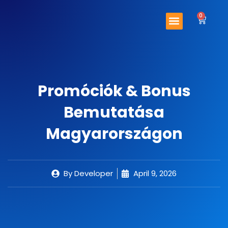
Skip
Menu
to
0
Cart
content
Important Links
Contact Us
Promóciók & Bonus
Bemutatása
Magyarországon
By
Developer
April 9, 2026