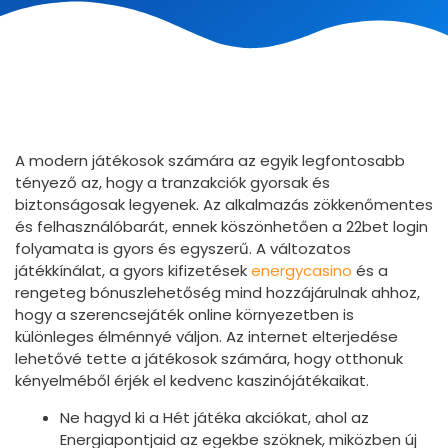
A modern játékosok számára az egyik legfontosabb
tényező az, hogy a tranzakciók gyorsak és
biztonságosak legyenek. Az alkalmazás zökkenőmentes
és felhasználóbarát, ennek köszönhetően a 22bet login
folyamata is gyors és egyszerű. A változatos
játékkínálat, a gyors kifizetések
energycasino
és a
rengeteg bónuszlehetőség mind hozzájárulnak ahhoz,
hogy a szerencsejáték online környezetben is
különleges élménnyé váljon. Az internet elterjedése
lehetővé tette a játékosok számára, hogy otthonuk
kényelméből érjék el kedvenc kaszinójátékaikat.
Ne hagyd ki a Hét játéka akciókat, ahol az
Energiapontjaid az egekbe szöknek, miközben új