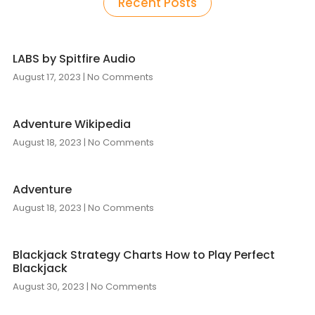
Recent Posts
LABS by Spitfire Audio
August 17, 2023
No Comments
Adventure Wikipedia
August 18, 2023
No Comments
Adventure
August 18, 2023
No Comments
Blackjack Strategy Charts How to Play Perfect
Blackjack
August 30, 2023
No Comments