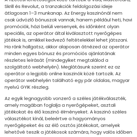
Skrill és Revolut, a tranzakciók feldolgozási ideje
átlagosan 1–3 munkanap. Az Energy kaszinónál nem
csak üdvözlő bónuszok vannak, hanem például heti, havi
promóciók, házi belüli versenyek, és időnként olyan
speciális, az operátor által kiválasztott nyerőgépes
játékok is, amikkel kedvező feltételekkel lehet játszani.
Ha ránk hallgatsz, akkor alaposan átnézed az operátor
minden egyes bónusz és promóciós ajánlatának
részletes leírását (mindegyiket megtalálod a
szolgáltató webhelyén). Meglátásunk szerint ez az
operátor a legjobb online kaszinók közé tartozik. Az
operátor webhelyén található egy pár oldalas, magyar
nyelvű GYIK részleg.
Az egyik legnagyobb vonzerő a széles játékválaszték,
amely magában foglalja a nyerőgépeket, asztali
játékokat és élő kaszinó élményeket. A kaszinó széles
választékot kínál, beleértve a hagyományos
nyerőgépeket és az élő osztós játékokat, amelyek
lehetővé teszik a játékosok számára, hogy valós időben