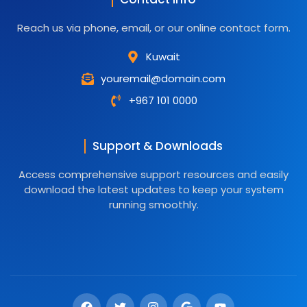
Reach us via phone, email, or our online contact form.
Kuwait
youremail@domain.com
+967 101 0000
Support & Downloads
Access comprehensive support resources and easily
download the latest updates to keep your system
running smoothly.
F
T
I
G
Y