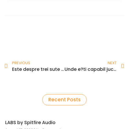
Prev
N
PREVIOUS
NEXT
Este despre trei sute Twisting in locul depunere, acordate on Roata Norocului
Unde e?ti capabil juca poker de cand cu aparate pentru numerar real?
Recent Posts
LABS by Spitfire Audio