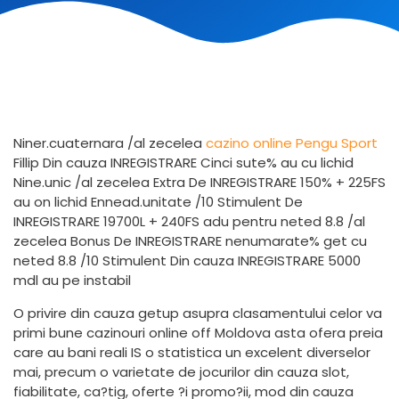
Niner.cuaternara /al zecelea
cazino online Pengu Sport
Fillip Din cauza INREGISTRARE Cinci sute% au cu lichid
Nine.unic /al zecelea Extra De INREGISTRARE 150% + 225FS
au on lichid Ennead.unitate /10 Stimulent De
INREGISTRARE 19700L + 240FS adu pentru neted 8.8 /al
zecelea Bonus De INREGISTRARE nenumarate% get cu
neted 8.8 /10 Stimulent Din cauza INREGISTRARE 5000
mdl au pe instabil
O privire din cauza getup asupra clasamentului celor va
primi bune cazinouri online off Moldova asta ofera preia
care au bani reali IS o statistica un excelent diverselor
mai, precum o varietate de jocurilor din cauza slot,
fiabilitate, ca?tig, oferte ?i promo?ii, mod din cauza