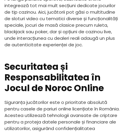
integrează tot mai mult secțiuni dedicate jocurilor
de tip cazinou. Aici, jucătorii pot găsi o multitudine
de sloturi video cu tematici diverse și funcționalități
speciale, jocuri de masă clasice precum ruleta,
blackjack sau poker, dar și opțiuni de cazinou live,
unde interacțiunea cu dealeri reali adaugă un plus
de autenticitate experienței de joc.
Securitatea și
Responsabilitatea în
Jocul de Noroc Online
Siguranța jucătorilor este o prioritate absolută
pentru casele de pariuri online licențiate în România.
Acestea utilizează tehnologii avansate de criptare
pentru a proteja datele personale și financiare ale
utilizatorilor, asigurând confidențialitatea