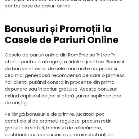
pentru case de pariuri online.
Bonusuri și Promoții la
Casele de Pariuri Online
Casele de pariuri online din România se întrec în
oferte pentru a atrage și a fideliza jucătorii. Bonusul
de bun venit este, de cele mai multe ori, prima și
cea mai generoasă recompensă pe care o primesc
noii clienți, putând consta în procente din prima
depunere sau în pariuri gratuite. Aceste bonusuri
extind capitalul de joc și oferă șanse suplimentare
de câștig.
Pe lângă bonusurile de primire, jucătorii pot
beneficia și de promoții regulate, precum rotiri
gratuite la sloturi, bonusuri de reîncărcare,
cashback sau concursuri cu premii substanțiale.