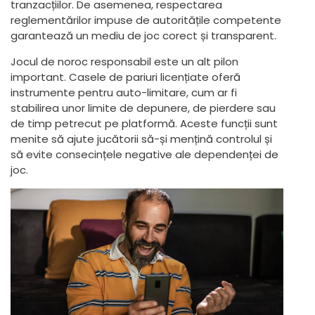
tranzacțiilor. De asemenea, respectarea
reglementărilor impuse de autoritățile competente
garantează un mediu de joc corect și transparent.
Jocul de noroc responsabil este un alt pilon
important. Casele de pariuri licențiate oferă
instrumente pentru auto-limitare, cum ar fi
stabilirea unor limite de depunere, de pierdere sau
de timp petrecut pe platformă. Aceste funcții sunt
menite să ajute jucătorii să-și mențină controlul și
să evite consecințele negative ale dependenței de
joc.