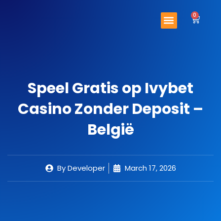
Skip
Menu
to
0
Cart
content
Important Links
Contact Us
Speel Gratis op Ivybet
Casino Zonder Deposit –
België
By
Developer
March 17, 2026