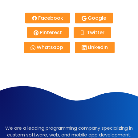
Facebook
Google
Pinterest
Twitter
Whatsapp
LinkedIn
We are a leading programming company specializing in
custom software, web, and mobile app development.