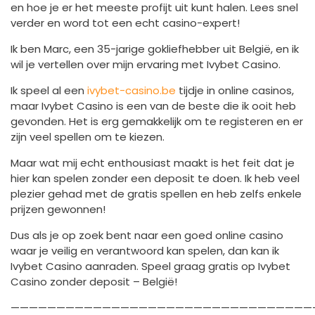
en hoe je er het meeste profijt uit kunt halen. Lees snel
verder en word tot een echt casino-expert!
Ik ben Marc, een 35-jarige gokliefhebber uit België, en ik
wil je vertellen over mijn ervaring met Ivybet Casino.
Ik speel al een
ivybet-casino.be
tijdje in online casinos,
maar Ivybet Casino is een van de beste die ik ooit heb
gevonden. Het is erg gemakkelijk om te registeren en er
zijn veel spellen om te kiezen.
Maar wat mij echt enthousiast maakt is het feit dat je
hier kan spelen zonder een deposit te doen. Ik heb veel
plezier gehad met de gratis spellen en heb zelfs enkele
prijzen gewonnen!
Dus als je op zoek bent naar een goed online casino
waar je veilig en verantwoord kan spelen, dan kan ik
Ivybet Casino aanraden. Speel graag gratis op Ivybet
Casino zonder deposit – België!
—————————————————————————————————