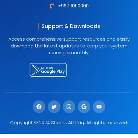
+967 101 0000
Support & Downloads
Access comprehensive support resources and easily
download the latest updates to keep your system
running smoothly.
F
T
I
G
Y
a
w
n
o
o
c
i
s
o
u
e
t
t
g
t
Copyright © 2024 Shams Al Ufuq. All rights reserved.
b
t
a
l
u
o
e
g
e
b
o
r
r
e