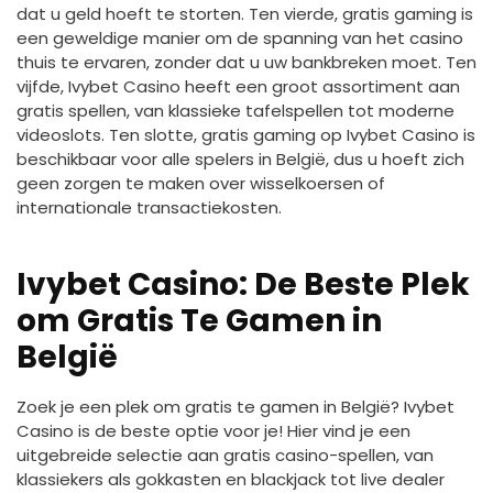
dat u geld hoeft te storten. Ten vierde, gratis gaming is
een geweldige manier om de spanning van het casino
thuis te ervaren, zonder dat u uw bankbreken moet. Ten
vijfde, Ivybet Casino heeft een groot assortiment aan
gratis spellen, van klassieke tafelspellen tot moderne
videoslots. Ten slotte, gratis gaming op Ivybet Casino is
beschikbaar voor alle spelers in België, dus u hoeft zich
geen zorgen te maken over wisselkoersen of
internationale transactiekosten.
Ivybet Casino: De Beste Plek
om Gratis Te Gamen in
België
Zoek je een plek om gratis te gamen in België? Ivybet
Casino is de beste optie voor je! Hier vind je een
uitgebreide selectie aan gratis casino-spellen, van
klassiekers als gokkasten en blackjack tot live dealer