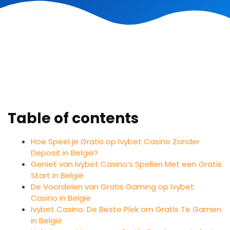
Table of contents
Hoe Speel je Gratis op Ivybet Casino Zonder
Deposit in België?
Geniet van Ivybet Casino’s Spellen Met een Gratis
Start in België
De Voordelen van Gratis Gaming op Ivybet
Casino in België
Ivybet Casino: De Beste Plek om Gratis Te Gamen
in België