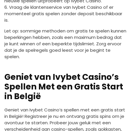
nieuwe spellen uitprobeert op Ivybet Casino.
6. Vraag de klantenservice van Ivybet Casino of er
momenteel gratis spelen zonder deposit beschikbaar
is.
Let op: sommige methoden om gratis te spelen kunnen
beperkingen hebben, zoals een maximum bedrag dat
je kunt winnen of een beperkte tijdslimiet. Zorg ervoor
dat je de spelregels goed leest voor je begint te
spelen.
Geniet van Ivybet Casino’s
Spellen Met een Gratis Start
in België
Geniet van Ivybet Casino’s spellen met een gratis start
in België! Registreer je nu en ontvang gratis spins om je
avontuur te starten. Probeer jouw geluk met een
verscheidenheid aan casino-spellen, zoals gokkasten,