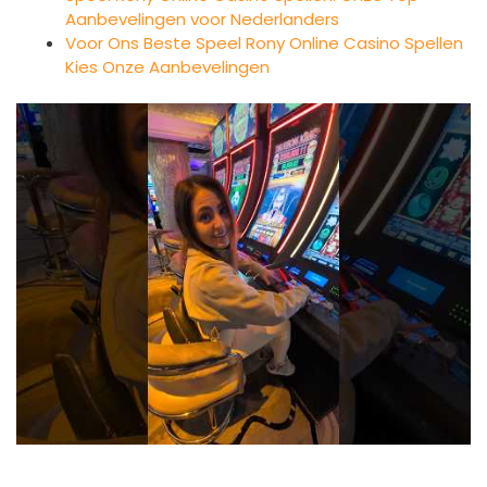
Aanbevelingen voor Nederlanders
Voor Ons Beste Speel Rony Online Casino Spellen
Kies Onze Aanbevelingen