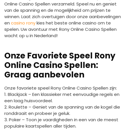
Online Casino Spellen verzameld. Speel nu en geniet
van de spanning en de mogelijkheid om prijzen te
winnen. Laat zich overtuigen door onze aanbevelingen
en
casino rony
kies het beste online casino om te
spelen. Uw avontuur met Rony Online Casino Spellen
wacht op u in Nederland!
Onze Favoriete Speel Rony
Online Casino Spellen:
Graag aanbevolen
Onze favoriete speel Rony Online Casino Spellen zijn:
1. Blackjack – Een klassieker met eenvoudige regels en
een laag huisvoordeel.
2. Roulette – Geniet van de spanning van de kogel die
ronddraait en probeer je geluk.
3. Poker – Toon je vaardigheden in een van de meest
populaire kaartspellen aller tijden.