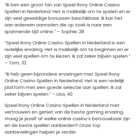
“Ik ben een groot fan van Speel Rony Online Casino
Spellen in Nederland. Het is makkelijk om te spelen en er
zijn veel geweldige bonussen beschikbaar. Ik kan het
aan iedereen aanraden die op zoek is naar een
spannende tijd online.” – Sophie, 28
“Speel Rony Online Casino Spellen in Nederland is een
redelijke ervaring. Het is makkelijk om te beginnen en er
zijn veel spellen om te kiezen. Ik zal zeker blijven spelen.”
– Tom, 32
“Ik heb geen bijzondere ervaringen met Speel Rony
Online Casino Spellen in Nederland. Het is een redelijk
platform met een goede selectie aan spellen. Ik zal
zeker blijven spelen.” – Lisa, 40
Speel Rony Online Casino Spellen in Nederland met
vertrouwen en geniet van de beste gaming ervaring.
Vraag je jezelf af welke online casino’s betrouwbaar zijn
en de beste spellen aanbieden? Onze top
aanbevelingen helpen je verder.