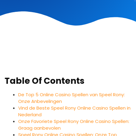
Table Of Contents
De Top 5 Online Casino Spellen van Speel Rony:
Onze Anbevelingen
Vind de Beste Speel Rony Online Casino Spellen in
Nederland
Onze Favoriete Speel Rony Online Casino Spellen:
Graag aanbevolen
Speel Rony Online Casino Spellen: Onze Top