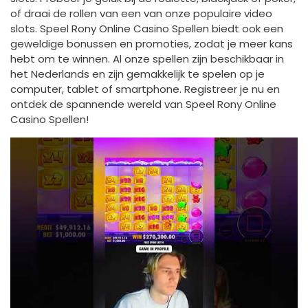
of draai de rollen van een van onze populaire video
slots. Speel Rony Online Casino Spellen biedt ook een
geweldige bonussen en promoties, zodat je meer kans
hebt om te winnen. Al onze spellen zijn beschikbaar in
het Nederlands en zijn gemakkelijk te spelen op je
computer, tablet of smartphone. Registreer je nu en
ontdek de spannende wereld van Speel Rony Online
Casino Spellen!