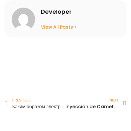
Developer
View All Posts >
Prev
N
PREVIOUS
NEXT
Каким образом электронные продукты проектируются для различных аудиторий
Inyección de Oximetolona: Cómo Tomar Este Esteroide de Forma Segura