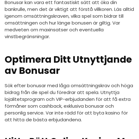
Bonusar kan vara ett fantastiskt sätt att öka din
bankrulle, men det är viktigt att förstå villkoren. Läs alltid
igenom omsättningskraven, vilka spel som bidrar till
omsättningen och hur länge bonusen är giltig. Var
medveten om maxinsatser och eventuella
vinstbegränsningar.
Optimera Ditt Utnyttjande
av Bonusar
Sök efter bonusar med låga omsättningskrav och höga
bidrag från de spel du föredrar att spela. Utnyttja
lojalitetsprogram och VIP-erbjudanden för att få extra
förmåner som cashback, exklusiva bonusar och
personlig service. Var inte rädd för att byta kasino för
att hitta de bästa erbjudandena.