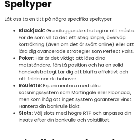
Speltyper
Låt oss ta en titt på några specifika speltyper:
Blackjack:
Grundläggande strategi är ett måste.
För de som vill ta det ett steg längre, överväg
korträkning (även om det är svårt online) eller att
lära dig avancerade strategier som Perfect Pairs.
Poker:
Här är det viktigt att läsa dina
motståndare, förstå position och ha en solid
handvalstrategi. Lär dig att bluffa effektivt och
att folda när du behöver.
Roulette:
Experimentera med olika
satsningssystem som Martingale eller Fibonacci,
men kom ihåg att inget system garanterar vinst.
Hantera din bankrulle klokt.
Slots:
Välj slots med högre RTP och anpassa din
insats efter din bankrulle och volatilitet.