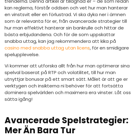
trenderna. Denna artikel är tillägnad er – de som redan
kan reglerna, förstår oddsen och vet hur man hanterar
en vinstsvit eller en förlustrad. Vi ska dyka ner i ämnen
som är relevanta för er, från avancerade strategier till
hur man effektivt hanterar sin bankrulle och hittar de
bästa erbjudandena. Och för de som uppskattar
snabba uttag, kan jag rekommendera att kika på
casino med snabba uttag utan licens
, för en smidigare
spelupplevelse.
Vi kommer att utforska allt från hur man optimerar sina
spelval baserat på RTP och volatilitet, till hur man
utnyttjar bonusar på ett smart sätt. Målet är att ge er
verktygen och insikterna ni behöver för att fortsätta
dominera spelvärlden och maximera era vinster. Låt oss
sätta igång!
Avancerade Spelstrategier:
Mer Än Bara Tur