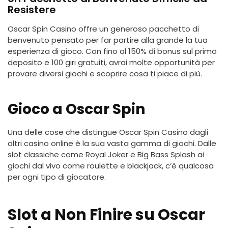
Resistere
Oscar Spin Casino offre un generoso pacchetto di
benvenuto pensato per far partire alla grande la tua
esperienza di gioco. Con fino al 150% di bonus sul primo
deposito e 100 giri gratuiti, avrai molte opportunità per
provare diversi giochi e scoprire cosa ti piace di più.
Gioco a Oscar Spin
Una delle cose che distingue Oscar Spin Casino dagli
altri casino online è la sua vasta gamma di giochi. Dalle
slot classiche come Royal Joker e Big Bass Splash ai
giochi dal vivo come roulette e blackjack, c’è qualcosa
per ogni tipo di giocatore.
Slot a Non Finire su Oscar