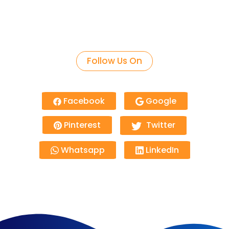
Follow Us On
Facebook
Google
Pinterest
Twitter
Whatsapp
LinkedIn