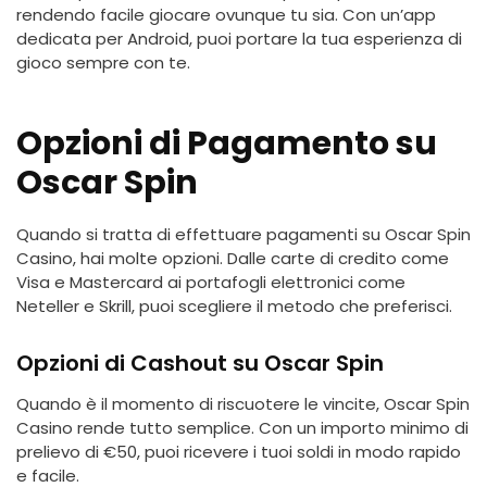
rendendo facile giocare ovunque tu sia. Con un’app
dedicata per Android, puoi portare la tua esperienza di
gioco sempre con te.
Opzioni di Pagamento su
Oscar Spin
Quando si tratta di effettuare pagamenti su Oscar Spin
Casino, hai molte opzioni. Dalle carte di credito come
Visa e Mastercard ai portafogli elettronici come
Neteller e Skrill, puoi scegliere il metodo che preferisci.
Opzioni di Cashout su Oscar Spin
Quando è il momento di riscuotere le vincite, Oscar Spin
Casino rende tutto semplice. Con un importo minimo di
prelievo di €50, puoi ricevere i tuoi soldi in modo rapido
e facile.