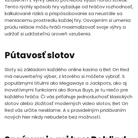
Tento rýchly spôsob hry vyžaduje od hráčov rozhodnosť,
kalkulované riziká a prispôsobovanie sa neustále sa
meniacemu prostrediu každej hry. Osvojením si umenia
prúdu relácie môžu hráči maximalizovať svoje výhry a
udržať si udržateľnú úroveň vzrušenia.
Pútavosť slotov
Sloty sú základom každého online kasína a Bet On Red
má neuveriteľný výber, z ktorého si môžete vybrať. S
populárnymi titulmi ako Megaways a Jackpots, ako aj
inovatívnymi funkciami ako Bonus Buys, je tu niečo pre
každého hráča. Či vás priťahuje jednoduchosť klasických
slotov alebo zložitosť moderných video slotov, Bet On
Red vás určite nesklame. A s pravidelným pridávaním
nových hier nikdy nebudete bez možností.