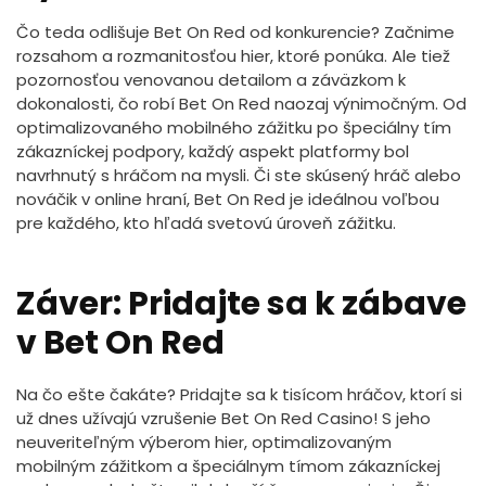
Čo teda odlišuje Bet On Red od konkurencie? Začnime
rozsahom a rozmanitosťou hier, ktoré ponúka. Ale tiež
pozornosťou venovanou detailom a záväzkom k
dokonalosti, čo robí Bet On Red naozaj výnimočným. Od
optimalizovaného mobilného zážitku po špeciálny tím
zákazníckej podpory, každý aspekt platformy bol
navrhnutý s hráčom na mysli. Či ste skúsený hráč alebo
nováčik v online hraní, Bet On Red je ideálnou voľbou
pre každého, kto hľadá svetovú úroveň zážitku.
Záver: Pridajte sa k zábave
v Bet On Red
Na čo ešte čakáte? Pridajte sa k tisícom hráčov, ktorí si
už dnes užívajú vzrušenie Bet On Red Casino! S jeho
neuveriteľným výberom hier, optimalizovaným
mobilným zážitkom a špeciálnym tímom zákazníckej