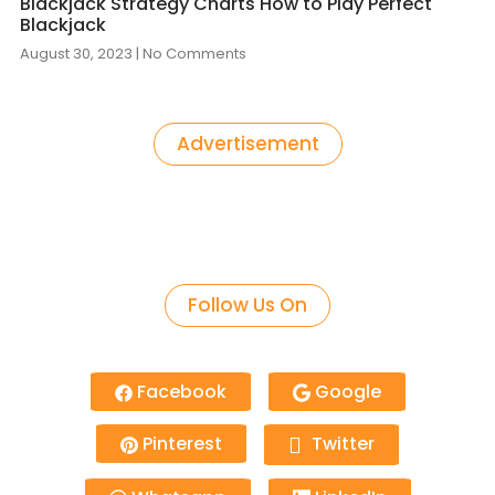
Blackjack Strategy Charts How to Play Perfect
Blackjack
August 30, 2023
No Comments
Advertisement
Follow Us On
Facebook
Google
Pinterest
Twitter