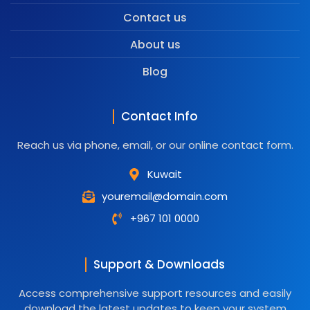
Contact us
About us
Blog
Contact Info
Reach us via phone, email, or our online contact form.
Kuwait
youremail@domain.com
+967 101 0000
Support & Downloads
Access comprehensive support resources and easily
download the latest updates to keep your system