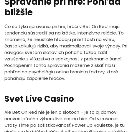
Správanie pri hre: Pohľad
bližšie
Čo sa týka správania pri hre, hráči v Bet On Red majú
tendenciu sústrediť sa na krátke, intenzívne relácie. To
znamená, že neustále hľadajú príležitosti na výhru,
často kalkulujú riziká, aby maximalizovali svoje výnosy. Pri
navigácii svetom slotov ich poháňa túžba zažiť
vzrušenie z víťazstva a spokojnosť z prekonania šancí.
Pochopením tohto správania môžeme získať hlbší
pohľad na psychológiu online hrania a faktory, ktoré
poháňajú zapojenie hráčov.
Svet Live Casino
Ale Bet On Red nie je len o slotoch – je to aj domov
neuveriteľného výberu live casino hier. Od vzrušenia
Crazy Time po sofistikovanosť Power Up Roulette, je tu
niečo pre každého hráča. A s Evolution Gaming a ďalšími