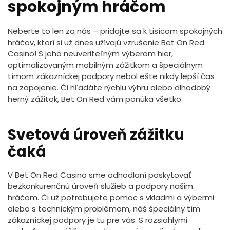
spokojným hráčom
Neberte to len za nás – pridajte sa k tisícom spokojných
hráčov, ktorí si už dnes užívajú vzrušenie Bet On Red
Casino! S jeho neuveriteľným výberom hier,
optimalizovaným mobilným zážitkom a špeciálnym
tímom zákazníckej podpory nebol ešte nikdy lepší čas
na zapojenie. Či hľadáte rýchlu výhru alebo dlhodobý
herný zážitok, Bet On Red vám ponúka všetko.
Svetová úroveň zážitku
čaká
V Bet On Red Casino sme odhodlaní poskytovať
bezkonkurenčnú úroveň služieb a podpory našim
hráčom. Či už potrebujete pomoc s vkladmi a výbermi
alebo s technickým problémom, náš špeciálny tím
zákazníckej podpory je tu pre vás. S rozsiahlymi