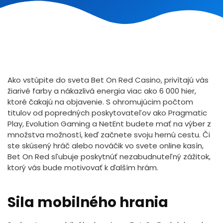
Ako vstúpite do sveta Bet On Red Casino, privítajú vás
žiarivé farby a nákazlivá energia viac ako 6 000 hier,
ktoré čakajú na objavenie. S ohromujúcim počtom
titulov od popredných poskytovateľov ako Pragmatic
Play, Evolution Gaming a NetEnt budete mať na výber z
množstva možností, keď začnete svoju hernú cestu. Či
ste skúsený hráč alebo nováčik vo svete online kasín,
Bet On Red sľubuje poskytnúť nezabudnuteľný zážitok,
ktorý vás bude motivovať k ďalším hrám.
Sila mobilného hrania