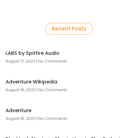
Recent Posts
LABS by Spitfire Audio
August 17, 2023
No Comments
Adventure Wikipedia
August 18, 2023
No Comments
Adventure
August 18, 2023
No Comments