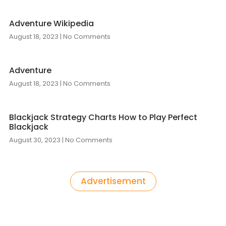
Adventure Wikipedia
August 18, 2023
No Comments
Adventure
August 18, 2023
No Comments
Blackjack Strategy Charts How to Play Perfect
Blackjack
August 30, 2023
No Comments
Advertisement