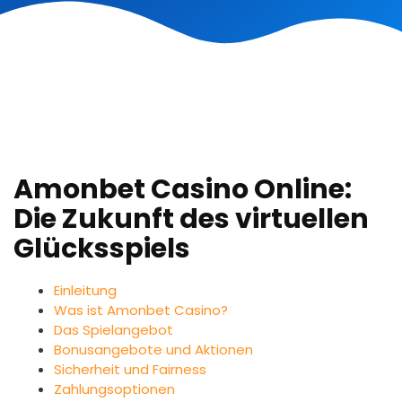
Amonbet Casino Online:
Die Zukunft des virtuellen
Glücksspiels
Einleitung
Was ist Amonbet Casino?
Das Spielangebot
Bonusangebote und Aktionen
Sicherheit und Fairness
Zahlungsoptionen