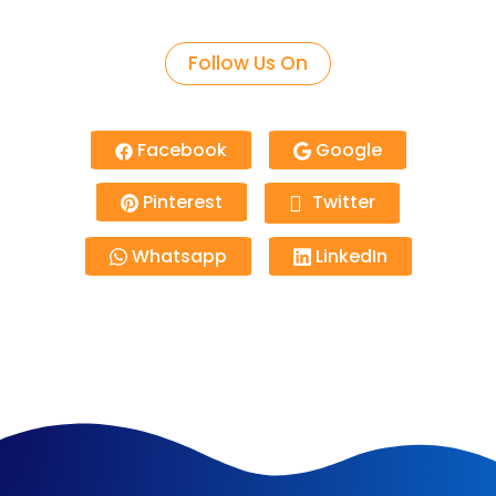
Follow Us On
Facebook
Google
Pinterest
Twitter
Whatsapp
LinkedIn