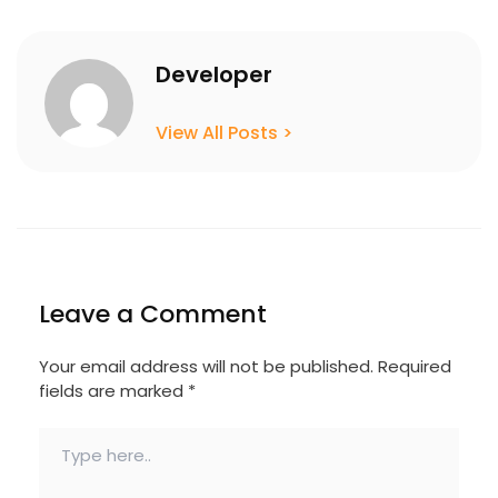
Developer
View All Posts >
Leave a Comment
Your email address will not be published.
Required
fields are marked
*
Type
here..