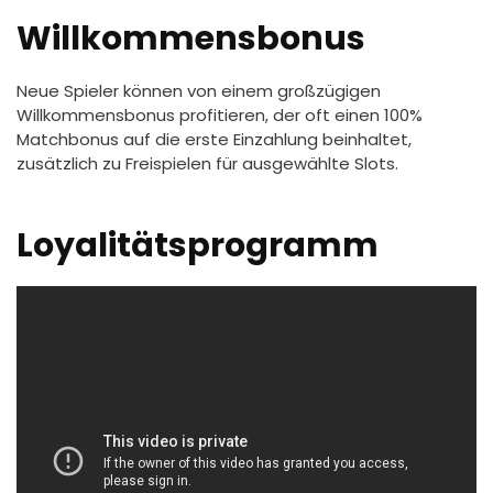
Willkommensbonus
Neue Spieler können von einem großzügigen
Willkommensbonus profitieren, der oft einen 100%
Matchbonus auf die erste Einzahlung beinhaltet,
zusätzlich zu Freispielen für ausgewählte Slots.
Loyalitätsprogramm