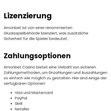
Lizenzierung
Amonbet ist von einer renommierten
Glücksspielbehörde lizenziert, was zusätzliche
Sicherheit für die Spieler bedeutet.
Zahlungsoptionen
Amonbet Casino bietet eine Vielzahl von sicheren
Zahlungsmethoden, um Einzahlungen und Auszahlungen
so einfach wie möglich zu gestalten. Hier sind einige der
verfügbaren Optionen:
Visa und Mastercard
PayPal
Skrill
Neteller