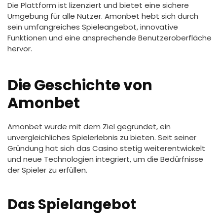
Die Plattform ist lizenziert und bietet eine sichere
Umgebung für alle Nutzer. Amonbet hebt sich durch
sein umfangreiches Spieleangebot, innovative
Funktionen und eine ansprechende Benutzeroberfläche
hervor.
Die Geschichte von
Amonbet
Amonbet wurde mit dem Ziel gegründet, ein
unvergleichliches Spielerlebnis zu bieten. Seit seiner
Gründung hat sich das Casino stetig weiterentwickelt
und neue Technologien integriert, um die Bedürfnisse
der Spieler zu erfüllen.
Das Spielangebot