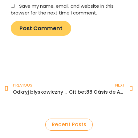
Save my name, email, and website in this
browser for the next time I comment.
Prev
N
PREVIOUS
NEXT
Odkryj błyskawiczny dostęp do ivibet i zdobądź przewagę
Citibet88 Oásis de Apostas Inovadoras e Emoção Sem Limites
Recent Posts