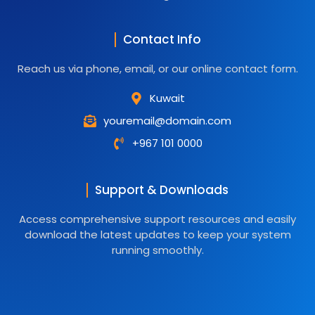
Contact Info
Reach us via phone, email, or our online contact form.
Kuwait
youremail@domain.com
+967 101 0000
Support & Downloads
Access comprehensive support resources and easily
download the latest updates to keep your system
running smoothly.