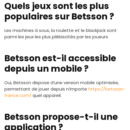
Quels jeux sont les plus
populaires sur Betsson ?
Les machines à sous, la roulette et le blackjack sont
parmi les jeux les plus plébiscités par les joueurs.
Betsson est-il accessible
depuis un mobile ?
Oui, Betsson dispose d’une version mobile optimisée,
permettant de jouer depuis n’importe
https://betsson-
france.com/
quel appareil.
Betsson propose-t-il une
application ?