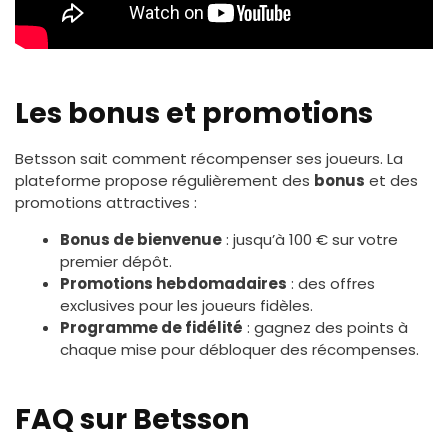
Les bonus et promotions
Betsson sait comment récompenser ses joueurs. La
plateforme propose régulièrement des
bonus
et des
promotions attractives :
Bonus de bienvenue
: jusqu’à 100 € sur votre
premier dépôt.
Promotions hebdomadaires
: des offres
exclusives pour les joueurs fidèles.
Programme de fidélité
: gagnez des points à
chaque mise pour débloquer des récompenses.
FAQ sur Betsson