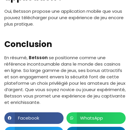
Oui, Betsson propose une application mobile que vous
pouvez télécharger pour une expérience de jeu encore
plus pratique.
Conclusion
En résumé,
Betsson
se positionne comme une
référence incontournable dans le monde des casinos
en ligne. Sa large gamme de jeux, ses bonus attractifs
et son engagement envers la sécurité font de cette
plateforme un choix privilégié pour les amateurs de jeux
d’argent. Que vous soyez novice ou joueur expérimenté,
Betsson vous promet une expérience de jeu captivante
et enrichissante.
Facebook
WhatsApp