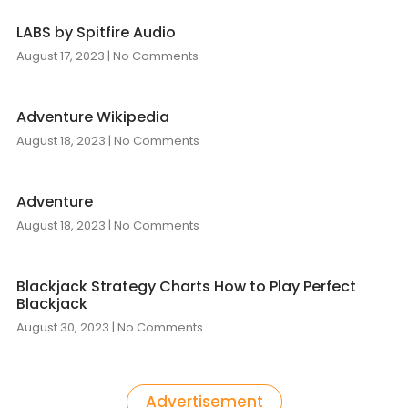
LABS by Spitfire Audio
August 17, 2023
No Comments
Adventure Wikipedia
August 18, 2023
No Comments
Adventure
August 18, 2023
No Comments
Blackjack Strategy Charts How to Play Perfect
Blackjack
August 30, 2023
No Comments
Advertisement