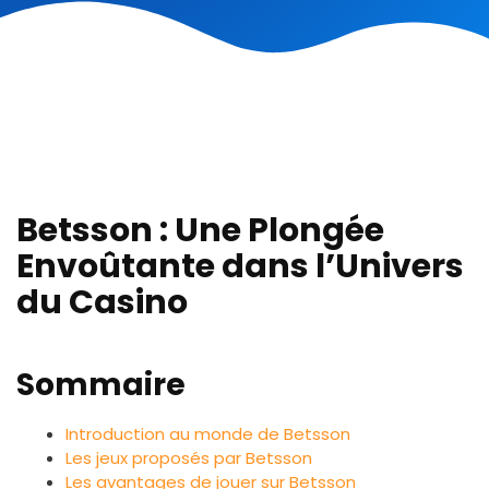
Betsson : Une Plongée
Envoûtante dans l’Univers
du Casino
Sommaire
Introduction au monde de Betsson
Les jeux proposés par Betsson
Les avantages de jouer sur Betsson