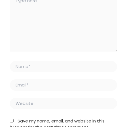
here..
Name*
Email*
Website
Save my name, email, and website in this