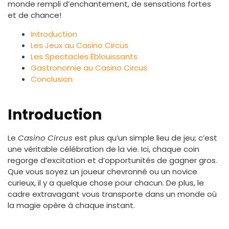
monde rempli d’enchantement, de sensations fortes
et de chance!
Introduction
Les Jeux au Casino Circus
Les Spectacles Éblouissants
Gastronomie au Casino Circus
Conclusion
Introduction
Le
Casino Circus
est plus qu’un simple lieu de jeu; c’est
une véritable célébration de la vie. Ici, chaque coin
regorge d’excitation et d’opportunités de gagner gros.
Que vous soyez un joueur chevronné ou un novice
curieux, il y a quelque chose pour chacun. De plus, le
cadre extravagant vous transporte dans un monde où
la magie opère à chaque instant.