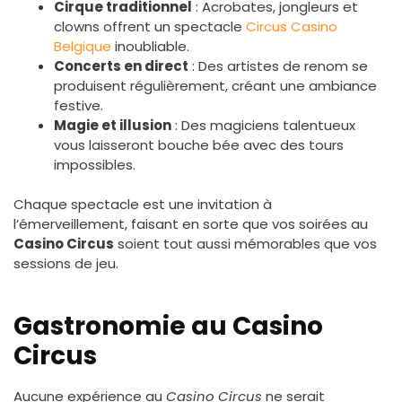
Cirque traditionnel
: Acrobates, jongleurs et
clowns offrent un spectacle
Circus Casino
Belgique
inoubliable.
Concerts en direct
: Des artistes de renom se
produisent régulièrement, créant une ambiance
festive.
Magie et illusion
: Des magiciens talentueux
vous laisseront bouche bée avec des tours
impossibles.
Chaque spectacle est une invitation à
l’émerveillement, faisant en sorte que vos soirées au
Casino Circus
soient tout aussi mémorables que vos
sessions de jeu.
Gastronomie au Casino
Circus
Aucune expérience au
Casino Circus
ne serait