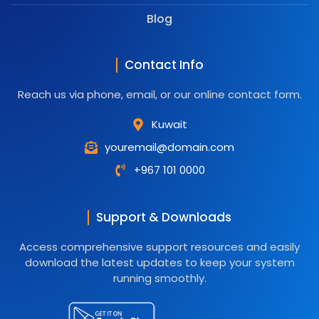
Blog
Contact Info
Reach us via phone, email, or our online contact form.
Kuwait
youremail@domain.com
+967 101 0000
Support & Downloads
Access comprehensive support resources and easily
download the latest updates to keep your system
running smoothly.