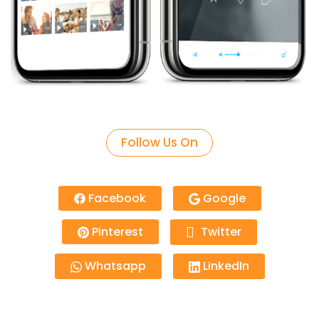
Follow Us On
Facebook
Google
Pinterest
Twitter
Whatsapp
LinkedIn