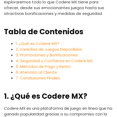
exploraremos todo lo que Codere MX tiene para
ofrecer, desde sus emocionantes juegos hasta sus
atractivas bonificaciones y medidas de seguridad.
Tabla de Contenidos
1. ¿Qué es Codere MX?
2. Variedad de Juegos Disponibles
3. Promociones y Bonificaciones
4. Seguridad y Confianza en Codere MX
5. Métodos de Pago y Retiro
6. Atención al Cliente
7. Conclusiones Finales
1. ¿Qué es Codere MX?
Codere MX
es una plataforma de juego en línea que ha
ganado popularidad gracias a su compromiso con la