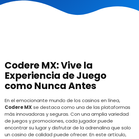
Codere MX: Vive la
Experiencia de Juego
como Nunca Antes
En el emocionante mundo de los casinos en línea,
Codere MX
se destaca como una de las plataformas
más innovadoras y seguras. Con una amplia variedad
de juegos y promociones, cada jugador puede
encontrar su lugar y disfrutar de la adrenalina que solo
un casino de calidad puede ofrecer. En este artículo,