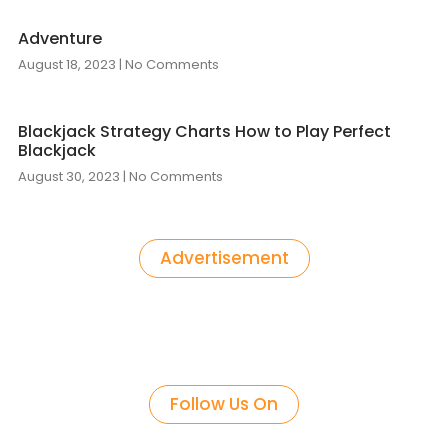
Adventure
August 18, 2023
No Comments
Blackjack Strategy Charts How to Play Perfect
Blackjack
August 30, 2023
No Comments
Advertisement
Follow Us On