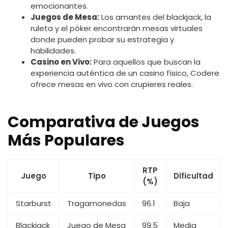
emocionantes.
Juegos de Mesa:
Los amantes del blackjack, la
ruleta y el póker encontrarán mesas virtuales
donde pueden probar su estrategia y
habilidades.
Casino en Vivo:
Para aquellos que buscan la
experiencia auténtica de un casino físico, Codere
ofrece mesas en vivo con crupieres reales.
Comparativa de Juegos
Más Populares
RTP
Juego
Tipo
Dificultad
(%)
Starburst
Tragamonedas
96.1
Baja
Blackjack
Juego de Mesa
99.5
Media