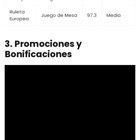
Ruleta
Juego de Mesa
97.3
Media
Europea
3. Promociones y
Bonificaciones