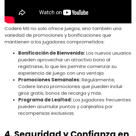
Codere MX no solo ofrece juegos, sino también una
variedad de promociones y bonificaciones que
mantienen a los jugadores comprometidos:
Bonificación de Bienvenida:
Los nuevos usuarios
pueden aprovechar un atractivo bono al
registrarse, lo que les permite comenzar su
experiencia de juego con una ventaja.
Promociones Semanales:
Regularmente,
Codere lanza promociones que pueden incluir
giros gratis, bonos de recarga y más.
Programa de Lealtad:
Los jugadores frecuentes
pueden acumular puntos y canjearlos por
recompensas exclusivas.
4. Seguridad y Confianza en