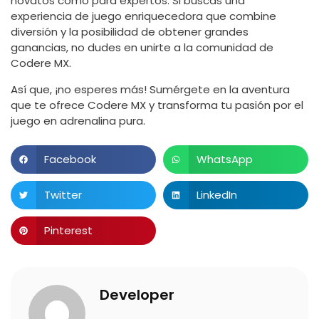
novatos como para expertos. Si buscas una
experiencia de juego enriquecedora que combine
diversión y la posibilidad de obtener grandes
ganancias, no dudes en unirte a la comunidad de
Codere MX.
Así que, ¡no esperes más! Sumérgete en la aventura
que te ofrece Codere MX y transforma tu pasión por el
juego en adrenalina pura.
Facebook
WhatsApp
Twitter
LinkedIn
Pinterest
Developer