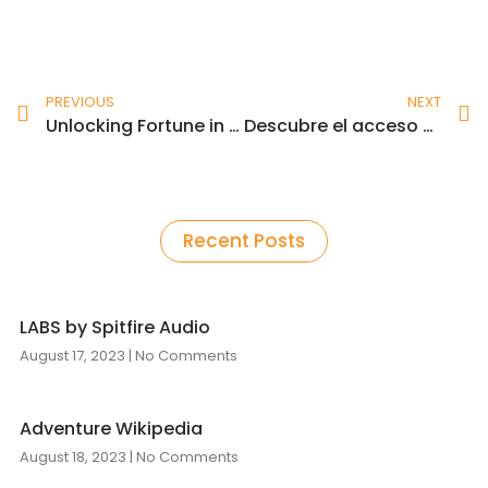
Prev
N
PREVIOUS
NEXT
Unlocking Fortune in the Enchanting World of Genting Casino Slots
Descubre el acceso mágico al paraíso de Tropica Casino
Recent Posts
LABS by Spitfire Audio
August 17, 2023
No Comments
Adventure Wikipedia
August 18, 2023
No Comments