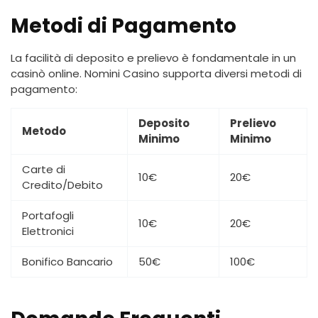
Metodi di Pagamento
La facilità di deposito e prelievo è fondamentale in un
casinò online. Nomini Casino supporta diversi metodi di
pagamento:
Deposito
Prelievo
Metodo
Minimo
Minimo
Carte di
10€
20€
Credito/Debito
Portafogli
10€
20€
Elettronici
Bonifico Bancario
50€
100€