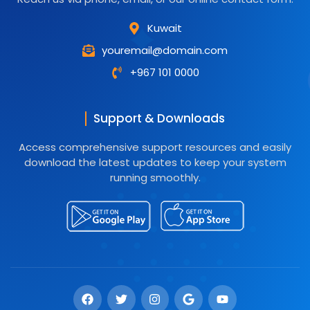
Kuwait
youremail@domain.com
+967 101 0000
Support & Downloads
Access comprehensive support resources and easily
download the latest updates to keep your system
running smoothly.
F
T
I
G
Y
a
w
n
o
o