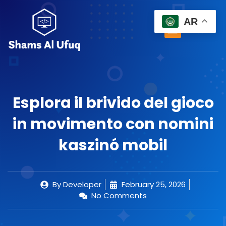
Skip
to
AR
Menu
0
content
Cart
Esplora il brivido del gioco
in movimento con nomini
kaszinó mobil
By
Developer
February 25, 2026
No Comments