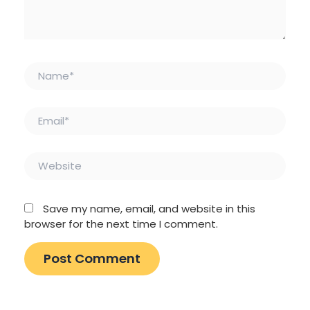
Name*
Email*
Website
Save my name, email, and website in this
browser for the next time I comment.