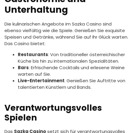
Unterhaltung
Die kulinarischen Angebote im Sazka Casino sind
ebenso vielfältig wie die Spiele. Genießen Sie exquisite
Speisen und Getränke, während Sie auf Ihr Glück warten.
Das Casino bietet:
Restaurants
: Von traditioneller österreichischer
Küche bis hin zu internationalen Spezialitäten.
Bars
: Erfrischende Cocktails und erlesene Weine
warten auf Sie.
Live-Entertainment
: Genießen Sie Auftritte von
talentierten Künstlern und Bands.
Verantwortungsvolles
Spielen
Das
Sazka Casino
setzt sich für verantwortungsvolles