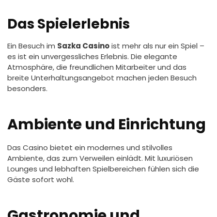
Das Spielerlebnis
Ein Besuch im
Sazka Casino
ist mehr als nur ein Spiel –
es ist ein unvergessliches Erlebnis. Die elegante
Atmosphäre, die freundlichen Mitarbeiter und das
breite Unterhaltungsangebot machen jeden Besuch
besonders.
Ambiente und Einrichtung
Das Casino bietet ein modernes und stilvolles
Ambiente, das zum Verweilen einlädt. Mit luxuriösen
Lounges und lebhaften Spielbereichen fühlen sich die
Gäste sofort wohl.
Gastronomie und