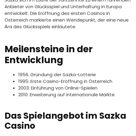
Anbieter von Glücksspiel und Unterhaltung in Europa
entwickelt. Die Eröffnung des ersten Casinos in
Österreich markierte einen Wendepunkt, der eine neue
Ära des Glücksspiels einläutete.
Meilensteine in der
Entwicklung
1956: Gründung der Sazka-Lotterie
1995: Erste Casino-Eröffnung in Österreich
2003: Einführung von Online-Spielen
2010: Erweiterung auf internationale Märkte
Das Spielangebot im Sazka
Casino