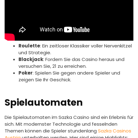
Roulette
: Ein zeitloser Klassiker voller Nervenkitzel
und Strategie.
Blackjack
: Fordern Sie das Casino heraus und
versuchen Sie, 21 zu erreichen.
Poker
: Spielen Sie gegen andere Spieler und
zeigen Sie Ihr Geschick.
Spielautomaten
Die Spielautomaten im Sazka Casino sind ein Erlebnis für
sich. Mit modernster Technologie und fesselnden
Themen können die Spieler stundenlang
Sazka Casinos
Austria
unterhalten werden. Hier sind einige Highlights: