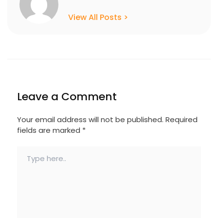
View All Posts >
Leave a Comment
Your email address will not be published.
Required
fields are marked
*
Type
here..