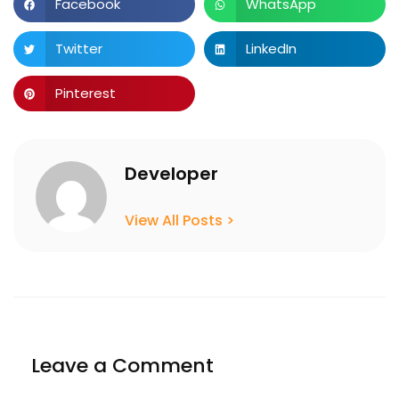
Facebook
WhatsApp
Twitter
LinkedIn
Pinterest
Developer
View All Posts >
Leave a Comment