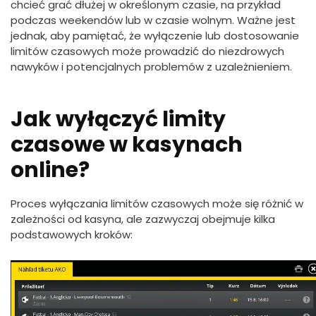
chcieć grać dłużej w określonym czasie, na przykład
podczas weekendów lub w czasie wolnym. Ważne jest
jednak, aby pamiętać, że wyłączenie lub dostosowanie
limitów czasowych może prowadzić do niezdrowych
nawyków i potencjalnych problemów z uzależnieniem.
Jak wyłączyć limity
czasowe w kasynach
online?
Proces wyłączania limitów czasowych może się różnić w
zależności od kasyna, ale zazwyczaj obejmuje kilka
podstawowych kroków: