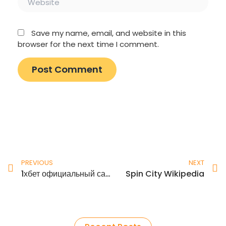
Save my name, email, and website in this
browser for the next time I comment.
Prev
N
PREVIOUS
NEXT
1хбет официальный сайт скачать: шаги для быстрого доступа
Spin City Wikipedia