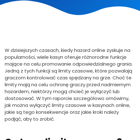
W dzisiejszych czasach, kiedy hazard online zyskuje na
popularności, wiele kasyn oferuje różnorodne funkcje
mające na celu promowanie odpowiedzialnego grania.
Jedną z tych funkcji są limity czasowe, które pozwalają
graczom kontrolować czas spędzany na grze. Choć te
limity mają na celu ochronę graczy przed nadmiernym
hazardem, niektórzy mogą chcieć je wyłączyć lub
dostosować. W tym raporcie szczegółowo omówimy,
jak można wyłączyć limity czasowe w kasynach online,
jakie są tego konsekwencje oraz jakie kroki należy
podjąć, aby to zrobić.