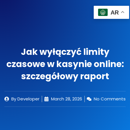
Skip
Menu
to
0
Cart
AR
content
Important Links
Contact Us
Jak wyłączyć limity
czasowe w kasynie online:
szczegółowy raport
By
Developer
March 28, 2026
No Comments