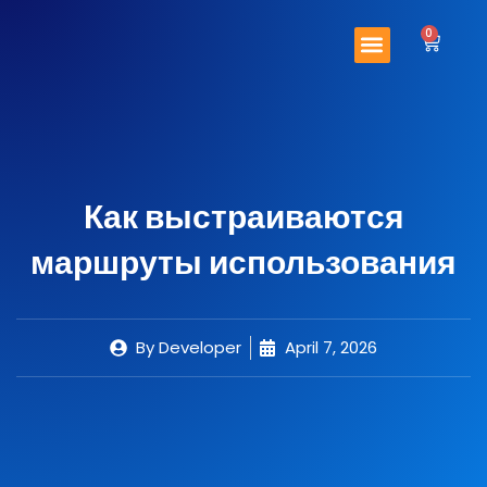
Skip
Menu
to
0
Cart
content
Important Links
Contact Us
Как выстраиваются
маршруты использования
By
Developer
April 7, 2026