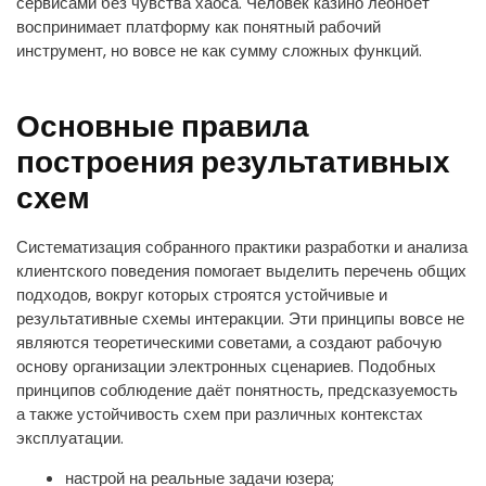
сервисами без чувства хаоса. Человек казино леонбет
воспринимает платформу как понятный рабочий
инструмент, но вовсе не как сумму сложных функций.
Основные правила
построения результативных
схем
Систематизация собранного практики разработки и анализа
клиентского поведения помогает выделить перечень общих
подходов, вокруг которых строятся устойчивые и
результативные схемы интеракции. Эти принципы вовсе не
являются теоретическими советами, а создают рабочую
основу организации электронных сценариев. Подобных
принципов соблюдение даёт понятность, предсказуемость
а также устойчивость схем при различных контекстах
эксплуатации.
настрой на реальные задачи юзера;