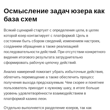
Осмысление задач юзера как
база схем
Всякий сценарий стартует с определения цели, в целях
которой юзер контактирует с платформой. Цель в
состоянии быть сбором сведений, изменением настроек,
созданием обращения а также реализацией
последовательности действий. При отсутствии конкретного
видения итогового результата затруднительно
сформировать рабочую цепочку действий.
Анализ намерений помогает убрать избыточные действия,
облегчить перемещение а также обеспечить процесс
получения выхода предсказуемым. Чем скорее и понятнее
пользователь приходит к нужному шагу, в итоге больше
уровень удовлетворённости взаимодействием в
платформой казино леон.
Отдельно выполняется разделение юзеров, так как