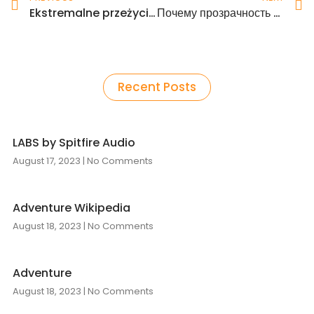
Ekstremalne przeżycia graczy w kasynach Co warto wiedzieć
Почему прозрачность значима для цифровых услуг
Recent Posts
LABS by Spitfire Audio
August 17, 2023
No Comments
Adventure Wikipedia
August 18, 2023
No Comments
Adventure
August 18, 2023
No Comments