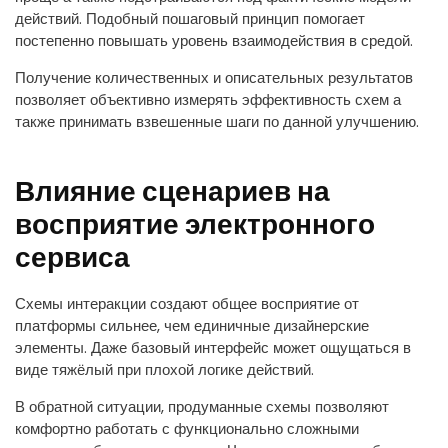
действий. Подобный пошаговый принцип помогает
постепенно повышать уровень взаимодействия в средой.
Получение количественных и описательных результатов
позволяет объективно измерять эффективность схем а
также принимать взвешенные шаги по данной улучшению.
Влияние сценариев на
восприятие электронного
сервиса
Схемы интеракции создают общее восприятие от
платформы сильнее, чем единичные дизайнерские
элементы. Даже базовый интерфейс может ощущаться в
виде тяжёлый при плохой логике действий.
В обратной ситуации, продуманные схемы позволяют
комфортно работать с функционально сложными