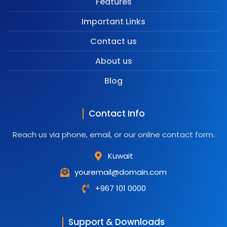
Features
Important Links
Contact us
About us
Blog
Contact Info
Reach us via phone, email, or our online contact form.
Kuwait
youremail@domain.com
+967 101 0000
Support & Downloads