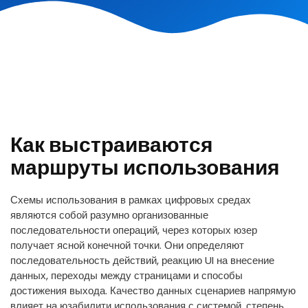
Как выстраиваются
маршруты использования
Схемы использования в рамках цифровых средах
являются собой разумно организованные
последовательности операций, через которых юзер
получает ясной конечной точки. Они определяют
последовательность действий, реакцию UI на внесение
данных, переходы между страницами и способы
достижения выхода. Качество данных сценариев напрямую
влияет на юзабилити использования с системой, степень