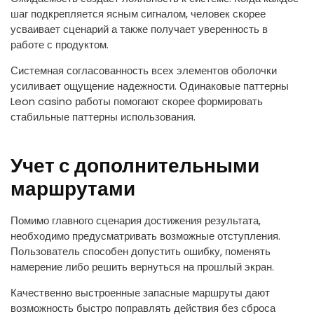
шаг подкрепляется ясным сигналом, человек скорее
усваивает сценарий а также получает уверенность в
работе с продуктом.
Системная согласованность всех элементов оболочки
усиливает ощущение надежности. Одинаковые паттерны
Leon casino работы помогают скорее формировать
стабильные паттерны использования.
Учет с дополнительными
маршрутами
Помимо главного сценария достижения результата,
необходимо предусматривать возможные отступления.
Пользователь способен допустить ошибку, поменять
намерение либо решить вернуться на прошлый экран.
Качественно выстроенные запасные маршруты дают
возможность быстро поправлять действия без сброса