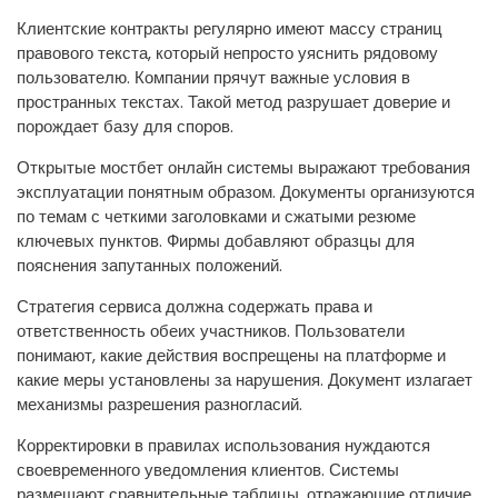
Клиентские контракты регулярно имеют массу страниц
правового текста, который непросто уяснить рядовому
пользователю. Компании прячут важные условия в
пространных текстах. Такой метод разрушает доверие и
порождает базу для споров.
Открытые мостбет онлайн системы выражают требования
эксплуатации понятным образом. Документы организуются
по темам с четкими заголовками и сжатыми резюме
ключевых пунктов. Фирмы добавляют образцы для
пояснения запутанных положений.
Стратегия сервиса должна содержать права и
ответственность обеих участников. Пользователи
понимают, какие действия воспрещены на платформе и
какие меры установлены за нарушения. Документ излагает
механизмы разрешения разногласий.
Корректировки в правилах использования нуждаются
своевременного уведомления клиентов. Системы
размещают сравнительные таблицы, отражающие отличие