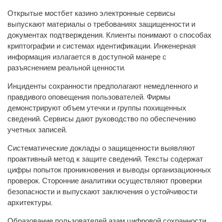
Открытые мостбет казино электронные сервисы
выпускают материалы о требованиях защищенности и
документах подтверждения. Клиенты понимают о способах
криптографии и системах идентификации. Инженерная
информация излагается в доступной манере с
разъяснением реальной ценности.
Инциденты сохранности предполагают немедленного и
правдивого оповещения пользователей. Фирмы
демонстрируют объем утечки и группы похищенных
сведений. Сервисы дают руководство по обеспечению
учетных записей.
Систематические доклады о защищенности выявляют
проактивный метод к защите сведений. Тексты содержат
цифры попыток проникновения и выводы организационных
проверок. Сторонние аналитики осуществляют проверки
безопасности и выпускают заключения о устойчивости
архитектуры.
Образование пользователей азам цифровой сохранности