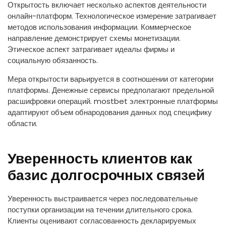
Открытость включает несколько аспектов деятельности
онлайн-платформ. Технологическое измерение затрагивает
методов использования информации. Коммерческое
направление демонстрирует схемы монетизации.
Этическое аспект затрагивает идеалы фирмы и
социальную обязанность.
Мера открытости варьируется в соотношении от категории
платформы. Денежные сервисы предполагают предельной
расшифровки операций. mostbet электронные платформы
адаптируют объем обнародования данных под специфику
области.
Уверенность клиентов как
базис долгосрочных связей
Уверенность выстраивается через последовательные
поступки организации на течении длительного срока.
Клиенты оценивают согласованность декларируемых