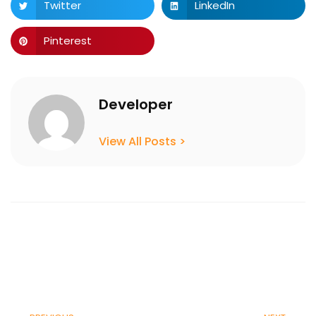
Twitter
LinkedIn
Pinterest
Developer
View All Posts >
Prev
N