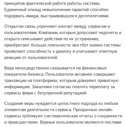
принципов фактической работе работы системы.
Единичный эпизод невыполнения гарантий способен
подорвать имидж, выстраивавшуюся десятилетиями.
Открытая связь упрочняет контакт между сервисом и
пользователями. Компании, которые допускают недочеты и
открыто описывают действия по их устранению,
приобретают больше лояльности. мостбет казино системы
проявляют способность к диалогу и учитывают ответную
реакцию от пользователей.
Вера непосредственно сказывается на финансовые
показатели бизнеса. Пользователи активнее совершают
транзакции на платформах, которым доверяют приватную
информацию. Заказчики согласны платить переплату за
сервисы фирм с безупречной репутацией.
Создание веры нуждается целостного подхода ко любым
элементам деятельности сервиса. Прозрачные онлайн
сервисы публикуют систематические отчеты о сохранности
и происшествиях. Верные пользователи являются послами