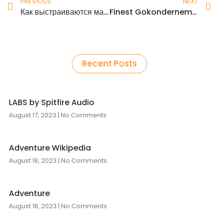
PREVIOUS
NEXT
Как выстраиваются маршруты использования
Finest Gokonderneming Online: Een Gids om de Perfecte Videogaming Ervaring te Lokaliseren
Recent Posts
LABS by Spitfire Audio
August 17, 2023
No Comments
Adventure Wikipedia
August 18, 2023
No Comments
Adventure
August 18, 2023
No Comments