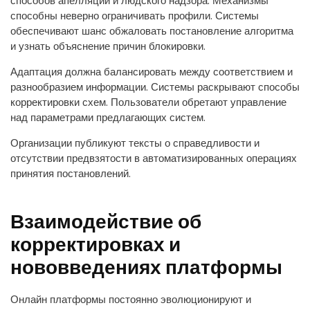
способов апелляции и людского надзора. Механизмы
способны неверно ограничивать профили. Системы
обеспечивают шанс обжаловать постановление алгоритма
и узнать объяснение причин блокировки.
Адаптация должна балансировать между соответствием и
разнообразием информации. Системы раскрывают способы
корректировки схем. Пользователи обретают управление
над параметрами предлагающих систем.
Организации публикуют тексты о справедливости и
отсутствии предвзятости в автоматизированных операциях
принятия постановлений.
Взаимодействие об
корректировках и
нововведениях платформы
Онлайн платформы постоянно эволюционируют и