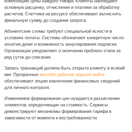
композицию цены каждого товара. Клиенты наблюдают
основную расценку, отчисления и платежи за обработку
расчетов. Счетчики на ресурсе обеспечивают вычислить
финальную сумму до создания запроса.
Абонентские схемы требуют специальной ясности в
условиях оплаты. Системы обозначают конкретную число
изъятия денег и возможность аннулирования подписки.
Организации уведомляют о окончании пробного этапа за
ряд суток до списания.
Запись транзакций должна быть открыта клиенту в всякий
миг. Прозрачные
мостбет рабочее зеркало войти
обеспечивают опцию извлечения финансовых сведений
для личного контроля.
Изменяемое формирование цен нуждается разъяснения
элементов, определяющих на стоимость. Сервисы
демонстрируют механизмы формирования тарифа в
зависимости от момента и востребованности.