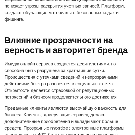
понижает угрозы раскрытия учетных записей. Платформы
создают обучающие материалы о безопасных кодах и
фишинге.
Влияние прозрачности на
верность и авторитет бренда
Имидж онлайн сервиса создается десятилетиями, но
способна быть разрушена за кратчайшие сутки.
Происшествия с утечками сведений и непрозрачными
действиями быстро разносятся в социальных сетях.
Открытость делается страховкой от репутационных
потрясений и базисом продолжительного достижения.
Преданные клиенты являются высочайшую важность для
бизнеса. Клиенты, доверяющие сервису, делают
дополнительные приобретения и вкладывают больше
средств. Прозрачные mostbet электронные платформы
удерживают на 40% больше клиентов по сравнению с