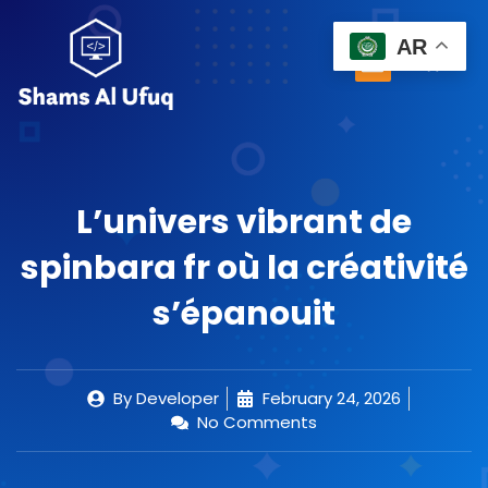
Skip
to
AR
Menu
0
content
Cart
L’univers vibrant de
spinbara fr où la créativité
s’épanouit
By
Developer
February 24, 2026
No Comments