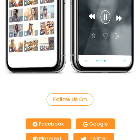
Follow Us On
Facebook
Google
Pinterest
Twitter