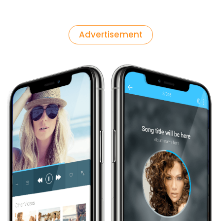
Advertisement