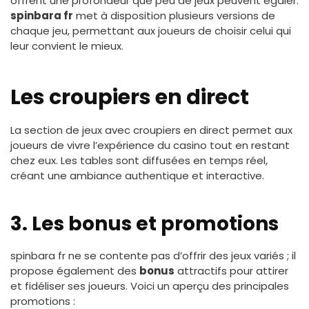
offrent une profondeur que peu de jeux peuvent égaler.
spinbara fr
met à disposition plusieurs versions de
chaque jeu, permettant aux joueurs de choisir celui qui
leur convient le mieux.
Les croupiers en direct
La section de jeux avec croupiers en direct permet aux
joueurs de vivre l’expérience du casino tout en restant
chez eux. Les tables sont diffusées en temps réel,
créant une ambiance authentique et interactive.
3. Les bonus et promotions
spinbara fr ne se contente pas d’offrir des jeux variés ; il
propose également des
bonus
attractifs pour attirer
et fidéliser ses joueurs. Voici un aperçu des principales
promotions :