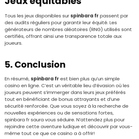
Jeux équitables
Tous les jeux disponibles sur
spinbara fr
passent par
des audits réguliers pour garantir leur équité. Les
générateurs de nombres aléatoires (RNG) utilisés sont
certifiés, offrant ainsi une transparence totale aux
joueurs.
5. Conclusion
En résumé,
spinbara fr
est bien plus qu’un simple
casino en ligne. C’est un véritable lieu d’évasion où les
joueurs peuvent s’immerger dans leurs jeux préférés
tout en bénéficiant de bonus attrayants et d’une
sécurité renforcée. Que vous soyez à la recherche de
nouvelles expériences ou de sensations fortes,
spinbara fr saura vous séduire. N’attendez plus pour
rejoindre cette aventure ludique et découvrir par vous-
même tout ce que ce casino a à offrir!