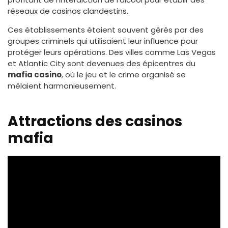
réseaux de casinos clandestins.
Ces établissements étaient souvent gérés par des
groupes criminels qui utilisaient leur influence pour
protéger leurs opérations. Des villes comme Las Vegas
et Atlantic City sont devenues des épicentres du
mafia casino
, où le jeu et le crime organisé se
mêlaient harmonieusement.
Attractions des casinos
mafia