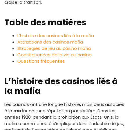
croise la trahison.
Table des matières
L’histoire des casinos liés à la mafia
Attractions des casinos mafia
Stratégies de jeu au casino mafia
Conséquences de la vie au casino
Questions fréquentes
L’histoire des casinos liés à
la mafia
Les casinos ont une longue histoire, mais ceux associés
à la
mafia
ont une réputation particulière. Dans les
années 1920, pendant la prohibition aux États-Unis, la
mafia a commencé à s’impliquer dans l’industrie du jeu,
profitant de l’interdiction de l’alcool pour établir des