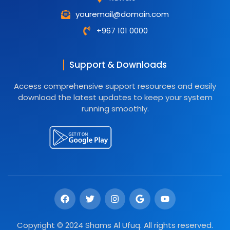
youremail@domain.com
+967 101 0000
Support & Downloads
Access comprehensive support resources and easily
download the latest updates to keep your system
running smoothly.
F
T
I
G
Y
a
w
n
o
o
c
i
s
o
u
e
t
t
g
t
Copyright © 2024 Shams Al Ufuq. All rights reserved.
b
t
a
l
u