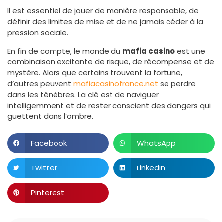
Il est essentiel de jouer de manière responsable, de
définir des limites de mise et de ne jamais céder à la
pression sociale.
En fin de compte, le monde du
mafia casino
est une
combinaison excitante de risque, de récompense et de
mystère. Alors que certains trouvent la fortune,
d’autres peuvent
mafiacasinofrance.net
se perdre
dans les ténèbres. La clé est de naviguer
intelligemment et de rester conscient des dangers qui
guettent dans l’ombre.
Facebook
WhatsApp
Twitter
LinkedIn
Pinterest