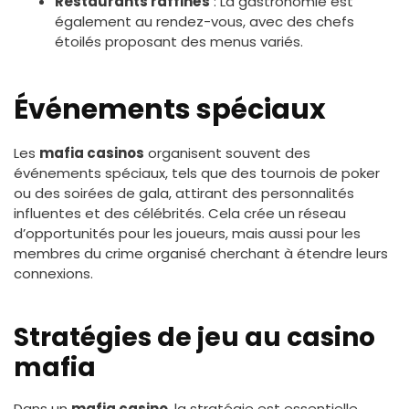
Restaurants raffinés
: La gastronomie est
également au rendez-vous, avec des chefs
étoilés proposant des menus variés.
Événements spéciaux
Les
mafia casinos
organisent souvent des
événements spéciaux, tels que des tournois de poker
ou des soirées de gala, attirant des personnalités
influentes et des célébrités. Cela crée un réseau
d’opportunités pour les joueurs, mais aussi pour les
membres du crime organisé cherchant à étendre leurs
connexions.
Stratégies de jeu au casino
mafia
Dans un
mafia casino
, la stratégie est essentielle.