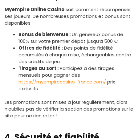
Myempire Online Casino
sait comment récompenser
ses joueurs. De nombreuses promotions et bonus sont
disponibles :
Bonus de bienvenue :
Un généreux bonus de
100% sur votre premier dépôt jusqu’à 500 €.
Offres de fidélité :
Des points de fidélité
accumulés à chaque mise, échangeables contre
des crédits de jeu.
Tirages au sort :
Participez à des tirages
mensuels pour gagner des
https://myempirecasino-france.com/
prix
exclusifs.
Les promotions sont mises à jour régulièrement, alors
n’oubliez pas de vérifier la section des promotions sur le
site pour ne rien rater !
4. Sécurité et fiabilité