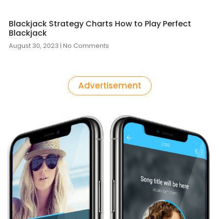
Blackjack Strategy Charts How to Play Perfect
Blackjack
August 30, 2023
No Comments
Advertisement