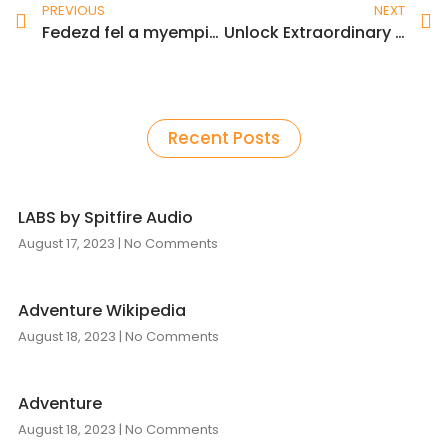
PREVIOUS
NEXT
Fedezd fel a myempire promo kód titkos erejét most
Unlock Extraordinary Wins with Spinfever Promo Codes Today
Recent Posts
LABS by Spitfire Audio
August 17, 2023
No Comments
Adventure Wikipedia
August 18, 2023
No Comments
Adventure
August 18, 2023
No Comments