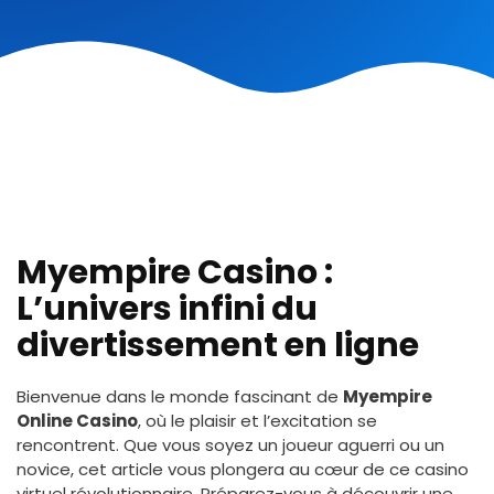
Myempire Casino :
L’univers infini du
divertissement en ligne
Bienvenue dans le monde fascinant de
Myempire
Online Casino
, où le plaisir et l’excitation se
rencontrent. Que vous soyez un joueur aguerri ou un
novice, cet article vous plongera au cœur de ce casino
virtuel révolutionnaire. Préparez-vous à découvrir une