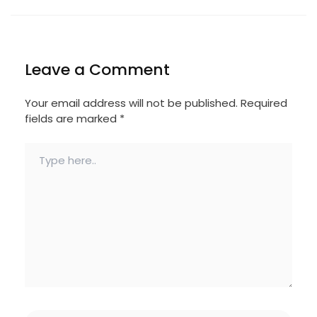
Leave a Comment
Your email address will not be published.
Required
fields are marked
*
Type
here..
Name*