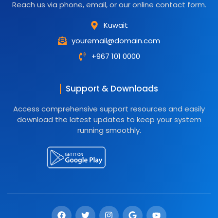
Reach us via phone, email, or our online contact form.
Kuwait
youremail@domain.com
+967 101 0000
Support & Downloads
Access comprehensive support resources and easily
download the latest updates to keep your system
running smoothly.
F
T
I
G
Y
a
w
n
o
o