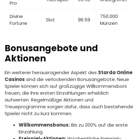
Pro
Divine
750.000
Slot
96.59
Fortune
Münzen
Bonusangebote und
Aktionen
Ein weiterer herausragender Aspekt des
Starda Online
Casinos
sind die verlockenden Bonusangebote. Neue
Spieler können sich auf großzügige Willkommensboni
freuen, die ihre ersten Einzahlungen erheblich
aufwerten. Regelmäßige Aktionen und
Treueprogramme sorgen dafür, dass auch bestehende
Spieler nicht zu kurz kommen.
Willkommensbonus:
Bis zu 200% auf die erste
Einzahlung.
Freispiel-Aktionen:
Wöchentliche Freispiel-