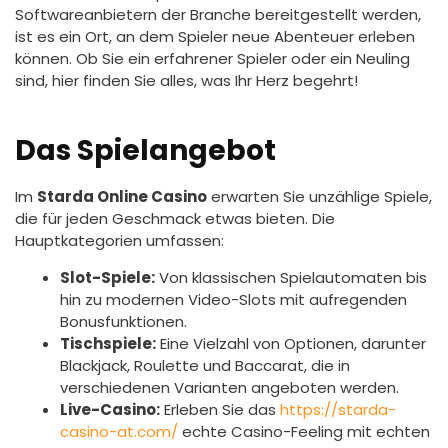
Softwareanbietern der Branche bereitgestellt werden,
ist es ein Ort, an dem Spieler neue Abenteuer erleben
können. Ob Sie ein erfahrener Spieler oder ein Neuling
sind, hier finden Sie alles, was Ihr Herz begehrt!
Das Spielangebot
Im
Starda Online Casino
erwarten Sie unzählige Spiele,
die für jeden Geschmack etwas bieten. Die
Hauptkategorien umfassen:
Slot-Spiele:
Von klassischen Spielautomaten bis
hin zu modernen Video-Slots mit aufregenden
Bonusfunktionen.
Tischspiele:
Eine Vielzahl von Optionen, darunter
Blackjack, Roulette und Baccarat, die in
verschiedenen Varianten angeboten werden.
Live-Casino:
Erleben Sie das
https://starda-
casino-at.com/
echte Casino-Feeling mit echten