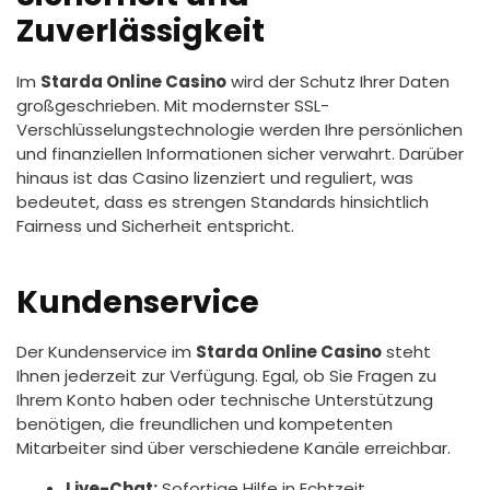
Zuverlässigkeit
Im
Starda Online Casino
wird der Schutz Ihrer Daten
großgeschrieben. Mit modernster SSL-
Verschlüsselungstechnologie werden Ihre persönlichen
und finanziellen Informationen sicher verwahrt. Darüber
hinaus ist das Casino lizenziert und reguliert, was
bedeutet, dass es strengen Standards hinsichtlich
Fairness und Sicherheit entspricht.
Kundenservice
Der Kundenservice im
Starda Online Casino
steht
Ihnen jederzeit zur Verfügung. Egal, ob Sie Fragen zu
Ihrem Konto haben oder technische Unterstützung
benötigen, die freundlichen und kompetenten
Mitarbeiter sind über verschiedene Kanäle erreichbar.
Live-Chat:
Sofortige Hilfe in Echtzeit.