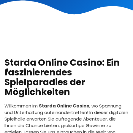
Starda Online Casino: Ein
faszinierendes
Spielparadies der
Möglichkeiten
Willkommen im
Starda Online Casino
, wo Spannung
und Unterhaltung aufeinandertreffen! In dieser digitalen
Spielhalle erwarten Sie aufregende Abenteuer, die
Ihnen die Chance bieten, großartige Gewinne zu
erzielen. Lassen Sie uns eintauchen in die Welt von