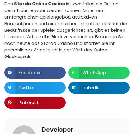
Das
Starda Online Casino
ist zweifellos ein Ort, an
dem Träume wahr werden können. Mit einem
umfangreichen Spielangebot, attraktiven
Bonusaktionen und einem sicheren Umfeld, das auf die
Bedürfnisse der Spieler ausgerichtet ist, gibt es keinen
besseren Ort, um Ihr Glück zu versuchen. Besuchen Sie
noch heute das Starda Casino und starten Sie Ihr
persönliches Abenteuer in der Welt des Online-
Glücksspiels!
Facebook
WhatsApp
Twitter
LinkedIn
Pinterest
Developer