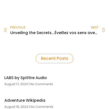
Prev
N
PREVIOUS
NEXT
Unveiling the Secrets Behind Genting Casino’s Allure and Thrills
Éveillez vos sens avec MagicWin BE et transformez l’ordinaire en extraordinaire
Recent Posts
LABS by Spitfire Audio
August 17, 2023
No Comments
Adventure Wikipedia
August 18, 2023
No Comments