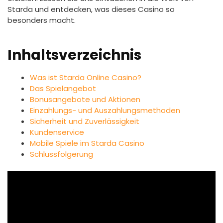
Starda und entdecken, was dieses Casino so
besonders macht.
Inhaltsverzeichnis
Was ist Starda Online Casino?
Das Spielangebot
Bonusangebote und Aktionen
Einzahlungs- und Auszahlungsmethoden
Sicherheit und Zuverlässigkeit
Kundenservice
Mobile Spiele im Starda Casino
Schlussfolgerung