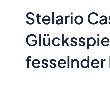
Stelario C
Glücksspie
fesselnder