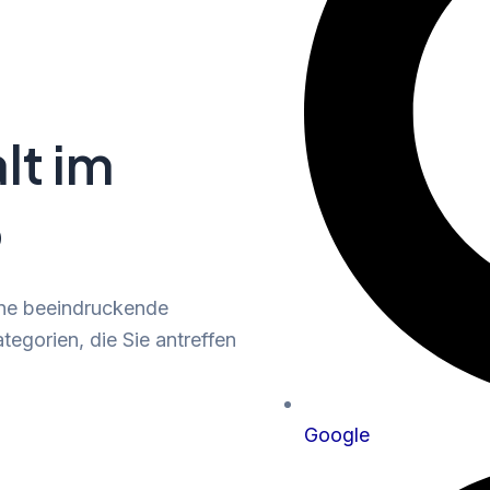
lt im
o
eine beeindruckende
tegorien, die Sie antreffen
Google