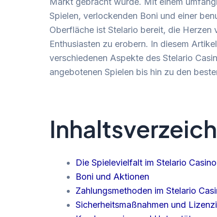
Markt gebracht wurde. Mit einem umfang
Spielen, verlockenden Boni und einer ben
Oberfläche ist Stelario bereit, die Herzen
Enthusiasten zu erobern. In diesem Artike
verschiedenen Aspekte des Stelario Casi
angebotenen Spielen bis hin zu den best
Inhaltsverzeich
Die Spielevielfalt im Stelario Casino
Boni und Aktionen
Zahlungsmethoden im Stelario Cas
Sicherheitsmaßnahmen und Lizenz