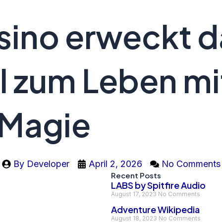
asino erweckt d
l zum Leben mi
 Magie
By
Developer
April 2, 2026
No Comments
Recent Posts
LABS by Spitfire Audio
August 17, 2023
No Comments
Adventure Wikipedia
August 18, 2023
No Comments